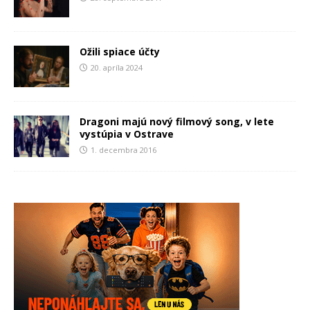
Ožili spiace účty
20. apríla 2024
Dragoni majú nový filmový song, v lete
vystúpia v Ostrave
1. decembra 2016