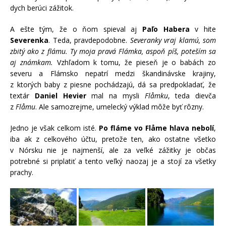
dych berúci zážitok.
A ešte tým, že o ňom spieval aj
Paľo Habera
v hite
Severenka
. Teda, pravdepodobne.
Severanky vraj klamú, som
zbitý ako z flámu. Ty moja pravá Flámka, aspoň píš, poteším sa
aj známkam.
Vzhľadom k tomu, že pieseň je o babách zo
severu a Flámsko nepatrí medzi škandinávske krajiny,
z ktorých baby z piesne pochádzajú, dá sa predpokladať, že
textár
Daniel Hevier
mal na mysli
Flåmku
, teda dievča
z
Flåmu
. Ale samozrejme, umelecký výklad môže byť rôzny.
Jedno je však celkom isté.
Po fláme vo
Flåme hlava nebolí
,
iba ak z celkového účtu, pretože ten, ako ostatne všetko
v Nórsku nie je najmenší, ale za veľké zážitky je občas
potrebné si priplatiť a tento veľký naozaj je a stojí za všetky
prachy.