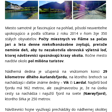
Miesto samotné je fascinujúce na pohľad, pôsobí neuveriteľne
upokojujúco a podľa sčítania z roku 2014 v ňom žije 350
stálych obyvateľov.
Počty
miestnych
vo
Flåme sa počas
jari a leta denne niekoľkonásobne zvyšujú, pretože
neminie deň, aby tu nezakotvila obrovská výletná loď,
ktorej návštevníci spoznávajú krasy okolia.
Ročne mesto
navštívi okolo
pol milióna turistov
.
Nádherná dedina je učupená na vnútornom konci
29
kilometrov dlhého
Aurlandsfjordu
, na ktorého brehoch sa
nachádzajú i ďalšie známe dediny –
Vik
či
Lærdal
. Najširší bod
fjordu má 962 metrov, ale zaujímavosťou je, že na úseku
cesty sa nachádza i najužší fjord na svete (
Nærøyfjord
),
ktorého šírka je 250 metrov.
Návštevníci hojne využívajú prechádzky do nádhernej okolitej