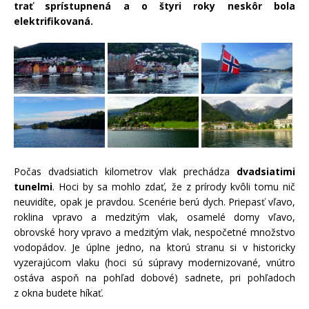
trať sprístupnená a o štyri roky neskôr bola
elektrifikovaná.
Počas dvadsiatich kilometrov vlak prechádza
dvadsiatimi
tunelmi
. Hoci by sa mohlo zdať, že z prírody kvôli tomu nič
neuvidíte, opak je pravdou. Scenérie berú dych. Priepasť vľavo,
roklina vpravo a medzitým vlak, osamelé domy vľavo,
obrovské hory vpravo a medzitým vlak, nespočetné množstvo
vodopádov. Je úplne jedno, na ktorú stranu si v historicky
vyzerajúcom vlaku (hoci sú súpravy modernizované, vnútro
ostáva aspoň na pohľad dobové) sadnete, pri pohľadoch
z okna budete híkať.