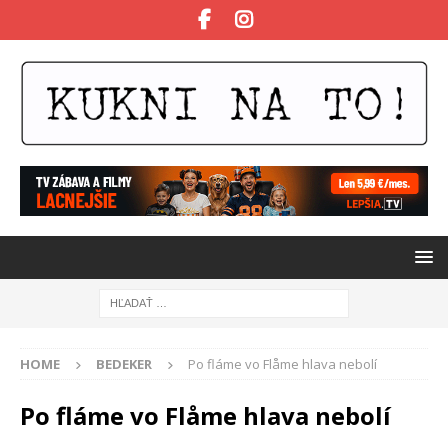
HOME
BEDEKER
Po fláme vo Flåme hlava nebolí
Po fláme vo Flåme hlava nebolí