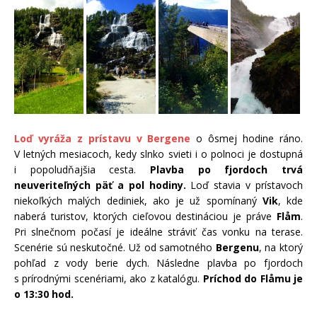
Loď vyráža z prístavu v Bergene
o ôsmej hodine ráno.
V letných mesiacoch, kedy slnko svieti i o polnoci je dostupná
i popoludňajšia cesta.
Plavba po fjordoch trvá
neuveriteľných päť a pol hodiny.
Loď stavia v prístavoch
niekoľkých malých dediniek, ako je už spomínaný
Vik
, kde
naberá turistov, ktorých cieľovou destináciou je práve
Flåm
.
Pri slnečnom počasí je ideálne stráviť čas vonku na terase.
Scenérie sú neskutočné. Už od samotného
Bergenu
, na ktorý
pohľad z vody berie dych. Následne plavba po fjordoch
s prírodnými scenériami, ako z katalógu.
Príchod do
Flåmu je
o 13:30 hod.