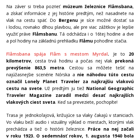
Na záver si treba pozrieť
múzeum železnice
Flåmsbana
,
a získať informácie z jej histórie predtým, než nasadnete na
vlak na cestu späť. Do
Bergenu
je síce možné dostať sa
i loďou, rovnako dlhou plavbou, ale pre viac zážitkov je lepšie
využiť práve
Flåmsbanu
. Tá odchádza i o 16tej hodine a dve
a pol hodiny na základnú prehliadku
Flåmu
pohodlne stačia.
Flåmsbana spája Flåm s mestom Myrdal
.
Je to
20
kilometrov
, cesta trvá hodinu a počas nej vlak
prekoná
prevýšenie 863,5 metra
. Cestou sa môžete tešiť na
najúžasnejšie scenérie Nórska a
nie náhodou túto cestu
označil Lonely Planet Traveler za najkrajšiu vlakovú
cestu na svete
. Už predtým ju tiež
National Geographic
Traveler Magazine zaradil medzi desať najkrajších
vlakových ciest sveta
. Keď sa preveziete, pochopíte!
Trasa je jednokoľajová, križujúce sa vlaky čakajú v staniciach.
Vo vlaku beží audio i vizuálny výklad o miestach, ktorými vlak
prechádza a tiež o histórii železnice.
Práce na nej začali
v roku 1923. O sedemnásť rokov, 1. augusta 1940 bola