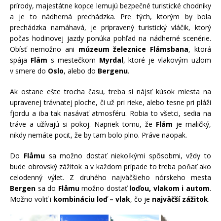
prírody, majestátne kopce lemujú bezpečné turistické chodníky
a je to nádherná prechádzka. Pre tých, ktorým by bola
prechádzka namáhavá, je pripravený turistický vláčik, ktorý
počas hodinovej jazdy ponúka pohľad na nádherné scenérie.
Obísť nemožno ani
múzeum železnice Flåmsbana
, ktorá
spája
Flåm
s mestečkom
Myrdal
, ktoré je vlakovým uzlom
v smere do
Oslo
, alebo do
Bergenu
.
Ak ostane ešte trocha času, treba si nájsť kúsok miesta na
upravenej trávnatej ploche, či už pri rieke, alebo tesne pri pláži
fjordu a iba tak nasávať atmosféru. Robia to všetci, sedia na
tráve a užívajú si pokoj. Napriek tomu, že
Flåm
je maličký,
nikdy nemáte pocit, že by tam bolo plno. Práve naopak.
Do
Flåmu
sa možno dostať niekoľkými spôsobmi, vždy to
bude obrovský zážitok a v každom prípade to treba poňať ako
celodenný výlet. Z druhého najväčšieho nórskeho mesta
Bergen
sa do
Flåmu
možno dostať
loďou, vlakom i autom
.
Možno voliť i
kombináciu loď – vlak
, čo je
najväčší zážitok
.