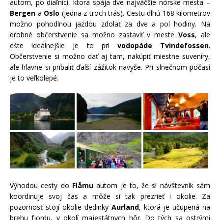
autom, po diaľnici, ktorá spája dve najväčšie nórske mesta –
Bergen
a
Oslo
(jedna z troch trás). Cestu dlhú 168 kilometrov
možno pohodlnou jazdou zdolať za dve a pol hodiny. Na
drobné občerstvenie sa možno zastaviť v meste
Voss
, ale
ešte ideálnejšie je to pri
vodopáde Tvindefossen
.
Občerstvenie si možno dať aj tam, nakúpiť miestne suveníry,
ale hlavne si pribaliť ďalší zážitok navyše. Pri slnečnom počasí
je to veľkolepé.
Výhodou cesty do
Flåmu
autom je to, že si návštevník sám
koordinuje svoj čas a môže si tak prezrieť i okolie. Za
pozornosť stojí okolie dedinky
Aurland
, ktorá je učupená na
brehu fjordu, v okolí majestátnych hôr. Do tých sa ostrými