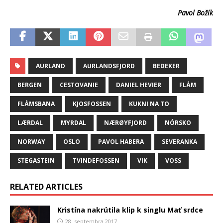
Pavol Božík
AURLAND
AURLANDSFJORD
BEDEKER
BERGEN
CESTOVANIE
DANIEL HEVIER
FLÅM
FLÅMSBANA
KJOSFOSSEN
KUKNI NA TO
LÆRDAL
MYRDAL
NÆRØYFJORD
NÓRSKO
NORWAY
OSLO
PAVOL HABERA
SEVERANKA
STEGASTEIN
TVINDEFOSSEN
VIK
VOSS
RELATED ARTICLES
Kristína nakrútila klip k singlu Mať srdce
28. septembra 2017