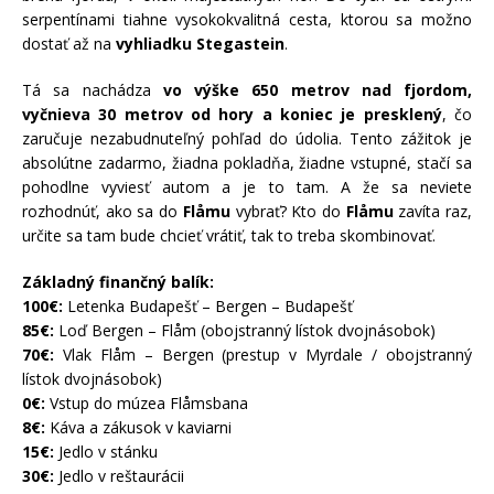
serpentínami tiahne vysokokvalitná cesta, ktorou sa možno
dostať až na
vyhliadku Stegastein
.
Tá sa nachádza
vo výške 650 metrov nad fjordom,
vyčnieva 30 metrov od hory a koniec je presklený
, čo
zaručuje nezabudnuteľný pohľad do údolia. Tento zážitok je
absolútne zadarmo, žiadna pokladňa, žiadne vstupné, stačí sa
pohodlne vyviesť autom a je to tam. A že sa neviete
rozhodnúť, ako sa do
Flåmu
vybrať? Kto do
Flåmu
zavíta raz,
určite sa tam bude chcieť vrátiť, tak to treba skombinovať.
Základný finančný balík:
100€:
Letenka Budapešť – Bergen – Budapešť
85€:
Loď Bergen – Flåm (obojstranný lístok dvojnásobok)
70€:
Vlak Flåm – Bergen (prestup v Myrdale / obojstranný
lístok dvojnásobok)
0€:
Vstup do múzea Flåmsbana
8€:
Káva a zákusok v kaviarni
15€:
Jedlo v stánku
30€:
Jedlo v reštaurácii