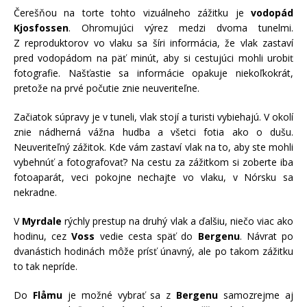
Čerešňou na torte tohto vizuálneho zážitku je
vodopád
Kjosfossen
. Ohromujúci výrez medzi dvoma tunelmi.
Z reproduktorov vo vlaku sa šíri informácia, že vlak zastaví
pred vodopádom na päť minút, aby si cestujúci mohli urobiť
fotografie. Našťastie sa informácie opakuje niekoľkokrát,
pretože na prvé počutie znie neuveriteľne.
Začiatok súpravy je v tuneli, vlak stojí a turisti vybiehajú. V okolí
znie nádherná vážna hudba a všetci fotia ako o dušu.
Neuveriteľný zážitok. Kde vám zastaví vlak na to, aby ste mohli
vybehnúť a fotografovať? Na cestu za zážitkom si zoberte iba
fotoaparát, veci pokojne nechajte vo vlaku, v Nórsku sa
nekradne.
V
Myrdale
rýchly prestup na druhý vlak a ďalšiu, niečo viac ako
hodinu, cez
Voss
vedie cesta späť do
Bergenu
. Návrat po
dvanástich hodinách môže prísť únavný, ale po takom zážitku
to tak nepríde.
Do
Flåmu
je možné vybrať sa z
Bergenu
samozrejme aj