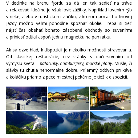
V dedinke na brehu fjordu sa dá len tak sedieť na tráve
a relaxovať. Ideálne je však loviť zážitky. Napríklad lovením rýb
v rieke, alebo v turistickom vláčiku, v ktorom počas hodinovej
jazdy možno veľmi pohodlne spoznať okolie. Treba si tiež
nájsť čas obehať bohato zásobené obchody so suvenírmi
a priniesť odtiaľ aspoň jednu magnetku na pamiatku.
Ak sa ozve hlad, k dispozícii je niekoľko možností stravovania.
Od klasickej reštaurácie, cez stánky s občerstvením od
výmyslu sveta –
palacinky, hamburgery, morské plody
. Mušle, či
slávky tu chutia nenormálne dobre. Príjemný oddych pri káve
a koláčiku priamo z pece miestnej pekárne je tiež k dispozícii.