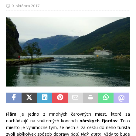
9. októbra 2017
Flåm
je jedno z mnohých čarovných miest, ktoré sa
nachádzajú na vnútorných koncoch
nórskych fjordov
. Toto
miesto je výnimočné tým, že nech si za cestu do neho turista
zvolí akýkoľvek spôsob dopravy (
loď, vlak, auto
), vždy to bude