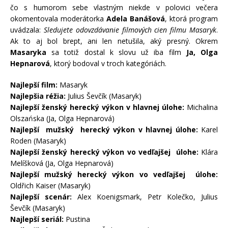
čo s humorom sebe vlastným niekde v polovici večera
okomentovala moderátorka
Adela Banášová
, ktorá program
uvádzala:
Sledujete odovzdávanie filmových cien filmu Masaryk
.
Ak to aj bol brept, ani len netušila, aký presný. Okrem
Masaryka
sa totiž dostal k slovu už iba film
Ja, Olga
Hepnarová
, ktorý bodoval v troch kategóriách.
Najlepší film:
Masaryk
Najlepšia réžia:
Julius Ševčík (Masaryk)
Najlepší ženský herecký výkon v hlavnej úlohe:
Michalina
Olszańska (Ja, Olga Hepnarová)
Najlepší mužský herecký výkon v hlavnej úlohe:
Karel
Roden (Masaryk)
Najlepší ženský herecký výkon vo vedľajšej úlohe:
Klára
Melíšková (Ja, Olga Hepnarová)
Najlepší mužský herecký výkon vo vedľajšej úlohe:
Oldřich Kaiser (Masaryk)
Najlepší scenár:
Alex Koenigsmark, Petr Kolečko, Julius
Ševčík (Masaryk)
Najlepší seriál:
Pustina