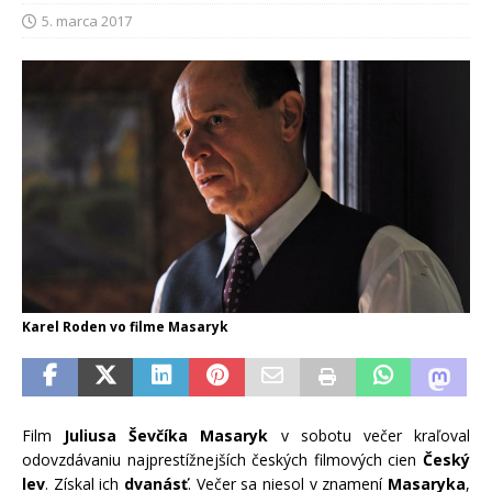
5. marca 2017
Karel Roden vo filme Masaryk
Film
Juliusa Ševčíka Masaryk
v sobotu večer kraľoval
odovzdávaniu najprestížnejších českých filmových cien
Český
lev
. Získal ich
dvanásť
. Večer sa niesol v znamení
Masaryka
,