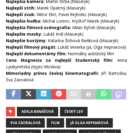
Najlepšia kamera:
Martin Štrba (Masaryk)
Najlepší strih:
Marek Opatrný (Masaryk)
Najlepší zvuk:
Viktor Ekrt, Pavel Rejholec (Masaryk)
Najlepšia hudba:
Michal Lorenc, Kryštof Marek (Masaryk)
Najlepšia filmová scénografia:
Milan Býček (Masaryk)
Najlepšie masky:
Lukáš Král (Masaryk)
Najlepšie kostýmy:
Katarína Štrbová Bieliková (Masaryk)
Najlepší filmový plagát:
Lukáš Veverka (Ja, Olga Hepnarová)
Najlepší dokumentárny film:
Normálny autistický film
Cena Magnesia za najlepší študentský film:
Anna
Lyubynetska (Kyjev Moskva)
Mimoriadny prínos českej kinematografii:
Jiří Bartoška,
Eva Zaoralová
ADELA BANÁŠOVÁ
ČESKÝ LEV
EVA ZAORALOVÁ
FILM
JÁ OLGA HEPNAROVÁ