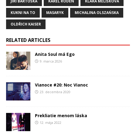
JIŘÍ BARTOŠKA
KAREL RODEN
KLÁRA MELÍŠKOVÁ
KUKNI NA TO
MASARYK
MICHALINA OLSZAŃSKA
OLDŘICH KAISER
RELATED ARTICLES
Anita Soul má Ego
9. marca 2026
Vianoce #20: Noc Vianoc
23. decembra 2020
Prekliatie menom láska
12. mája 2022