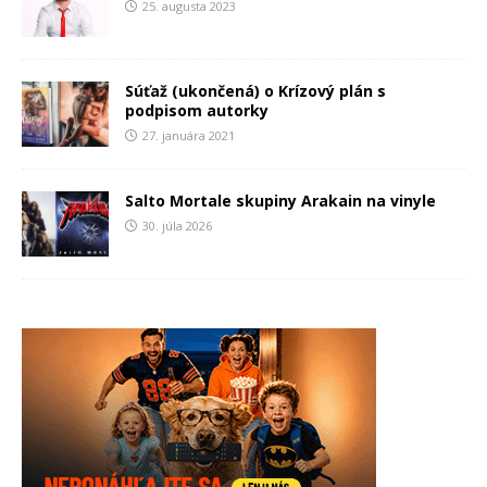
25. augusta 2023
Súťaž (ukončená) o Krízový plán s
podpisom autorky
27. januára 2021
Salto Mortale skupiny Arakain na vinyle
30. júla 2026