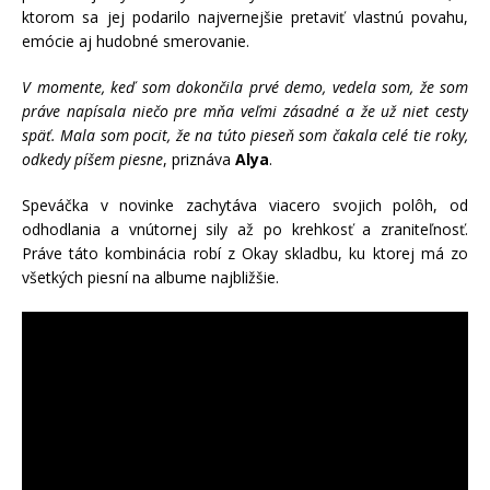
ktorom sa jej podarilo najvernejšie pretaviť vlastnú povahu,
emócie aj hudobné smerovanie.
V momente, keď som dokončila prvé demo, vedela som, že som
práve napísala niečo pre mňa veľmi zásadné a že už niet cesty
späť. Mala som pocit, že na túto pieseň som čakala celé tie roky,
odkedy píšem piesne
, priznáva
Alya
.
Speváčka v novinke zachytáva viacero svojich polôh, od
odhodlania a vnútornej sily až po krehkosť a zraniteľnosť.
Práve táto kombinácia robí z Okay skladbu, ku ktorej má zo
všetkých piesní na albume najbližšie.