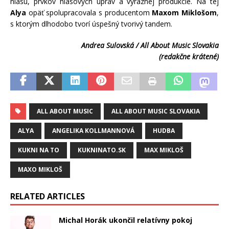
hlasu, prvkov hlasových úprav a výraznej produkcie. Na tej
Alya
opäť spolupracovala s producentom
Maxom Miklošom
,
s ktorým dlhodobo tvorí úspešný tvorivý tandem.
Andrea Sulovská / All About Music Slovakia
(redakčne krátené)
ALL ABOUT MUSIC
ALL ABOUT MUSIC SLOVAKIA
ALYA
ANGELIKA KOLLMANNOVÁ
HUDBA
KUKNI NA TO
KUKNINATO.SK
MAX MIKLOŠ
MAXO MIKLOŠ
RELATED ARTICLES
Michal Horák ukončil relatívny pokoj