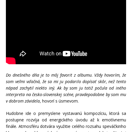
Do dnešného dňa je to môj favorit z albumu. Vždy hovorím, že
som veľmi vďačná, že sa mi ju podarilo dopísať skôr, než tento
nápad zachytil niekto iný. Ak by som ju totiž počula od iného
interpreta na česko-slovenskej scéne, pravdepodobne by som mu
v dobrom závidela
, hovorí s úsmevom.
Hudobne ide o premyslene vystavanú kompozíciu, ktorá sa
postupne rozvíja od energického úvodu až k emotívnemu
finále. Atmosféru dotvára využitie celého rozsahu speváčkinho