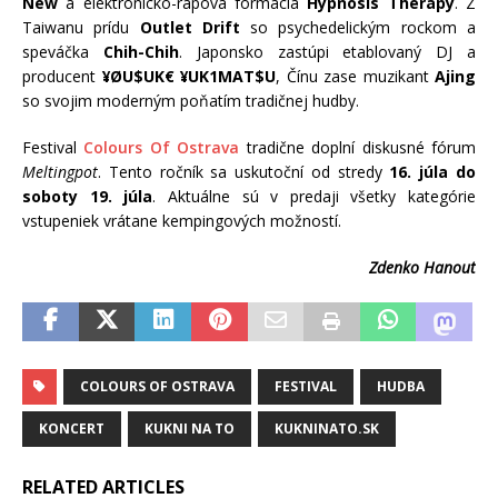
New
a elektronicko-rapová formácia
Hypnosis Therapy
. Z
Taiwanu prídu
Outlet Drift
so psychedelickým rockom a
speváčka
Chih-Chih
. Japonsko zastúpi etablovaný DJ a
producent
¥ØU$UK€ ¥UK1MAT$U
, Čínu zase muzikant
Ajing
so svojim moderným poňatím tradičnej hudby.
Festival
Colours Of Ostrava
tradične doplní diskusné fórum
Meltingpot
. Tento ročník sa uskutoční od stredy
16. júla do
soboty 19. júla
. Aktuálne sú v predaji všetky kategórie
vstupeniek vrátane kempingových možností.
Zdenko Hanout
COLOURS OF OSTRAVA
FESTIVAL
HUDBA
KONCERT
KUKNI NA TO
KUKNINATO.SK
RELATED ARTICLES