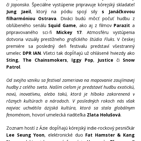
či Japonska
. Špeciálne vystúpenie pripravuje kórejský skladateľ
Jung Jaeil
, ktorý na pódiu spojí sily
s Janáčkovou
filharmóniou Ostrava
. Diváci budú môcť počuť hudbu z
obľúbeného seriálu
Squid Game
, ako aj z filmov
Parazit
a
pripravovaného sci-fi
Mickey 17
. Atmosféru vystúpenia
dotvoria vizuály prestížneho
grafického štúdia Fluks
. V českej
premiére sa posledný deň festivalu predstaví všestranný
umelec
DPR IAN
. Všetci tak dopĺňajú už ohlásené hviezdy ako
Sting
,
The Chainsmokers
,
Iggy Pop
,
Justice
či
Snow
Patrol
.
Od svojho vzniku sa festival zameriava na mapovanie zaujímavej
hudby z celého sveta. Naším cieľom je predstaviť hudbu exotickú,
novú, inovatívnu, alebo takú, ktorá je hlboko zakorenená v
rôznych kultúrach a národoch. V posledných rokoch nás však
najviac uchvátila ázijská kultúra, ktorá sa stala globálnym
fenoménom
, hovorí umelecká riaditeľka
Zlata Holušová
.
Zoznam hostí z Ázie dopĺňajú kórejský indie-rockový pesničkár
Lee Seung Yoon
, elektronické duo
Fat Hamster & Kang