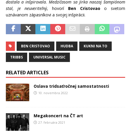
dostala a inšpirovala. Medzičasom sa Jirka naozaj šampiónom
stal, je neuveriteľný
, hovorí
Ben Cristovao
o svetom
uznávanom zápasníkovi a svojej inšpirácii.
BEN CRISTOVAO
HUDBA
KUKNI NA TO
TRIBBS
UNIVERSAL MUSIC
RELATED ARTICLES
Oslava tridsaťročnej samostatnosti
10. novembra 2022
Megakoncert na ČT art
27. februára 2021