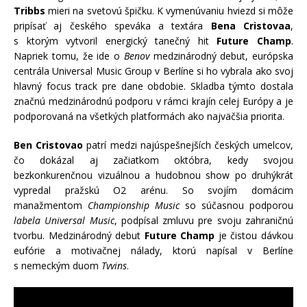
Tribbs
mieri na svetovú špičku. K vymenúvaniu hviezd si môže
pripísať aj českého speváka a textára
Bena Cristovaa
,
s ktorým vytvoril energický tanečný hit
Future Champ
.
Napriek tomu, že ide o
Benov
medzinárodný debut, európska
centrála Universal Music Group v Berlíne si ho vybrala ako svoj
hlavný focus track pre dane obdobie. Skladba týmto dostala
značnú medzinárodnú podporu v rámci krajín celej Európy a je
podporovaná na všetkých platformách ako najväčšia priorita.
Ben Cristovao
patrí medzi najúspešnejších českých umelcov,
čo dokázal aj začiatkom októbra, kedy svojou
bezkonkurenčnou vizuálnou a hudobnou show po druhýkrát
vypredal pražskú O2 arénu. So svojím domácim
manažmentom
Championship Music
so súčasnou podporou
labela Universal Music
, podpísal zmluvu pre svoju zahraničnú
tvorbu. Medzinárodný debut
Future Champ
je čistou dávkou
eufórie a motivačnej nálady, ktorú napísal v Berlíne
s nemeckým duom
Tvvins
.