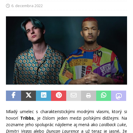
6. decembra 2022
Mladý umelec s charakteristickými modrými vlasmi, ktorý si
hovorí
Tribbs
, je číslom jeden medzi poľskými dídžejmi. Na
zozname jeho spoluprác nájdeme aj mená ako
Laidback Luke
,
Dimitri Vegas
alebo
Duncan Laurence
a už teraz je jasné, že