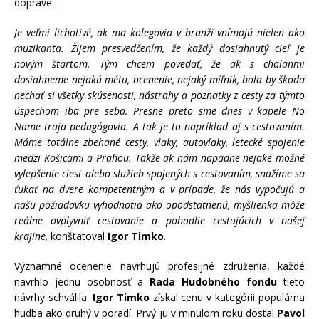
doprave.
Je veľmi lichotivé, ak ma kolegovia v branži vnímajú nielen ako
muzikanta. Žijem presvedčením, že každý dosiahnutý cieľ je
novým štartom. Tým chcem povedať, že ak s chalanmi
dosiahneme nejakú métu, ocenenie, nejaký míľnik, bola by škoda
nechať si všetky skúsenosti, nástrahy a poznatky z cesty za týmto
úspechom iba pre seba. Presne preto sme dnes v kapele No
Name traja pedagógovia. A tak je to napríklad aj s cestovaním.
Máme totálne zbehané cesty, vlaky, autovlaky, letecké spojenie
medzi Košicami a Prahou. Takže ak nám napadne nejaké možné
vylepšenie ciest alebo služieb spojených s cestovaním, snažíme sa
ťukať na dvere kompetentným a v prípade, že nás vypočujú a
našu požiadavku vyhodnotia ako opodstatnenú, myšlienka môže
reálne ovplyvniť cestovanie a pohodlie cestujúcich v našej
krajine,
konštatoval
Igor Timko
.
Významné ocenenie navrhujú profesijné združenia, každé
navrhlo jednu osobnosť a
Rada Hudobného fondu
tieto
návrhy schválila.
Igor Timko
získal cenu v kategórii populárna
hudba ako druhý v poradí. Prvý ju v minulom roku dostal
Pavol