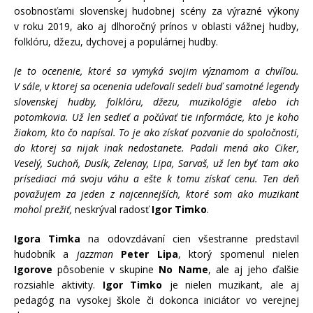
osobnosťami slovenskej hudobnej scény za výrazné výkony
v roku 2019, ako aj dlhoročný prínos v oblasti vážnej hudby,
folklóru, džezu, dychovej a populárnej hudby.
Je to ocenenie, ktoré sa vymyká svojim významom a chvíľou.
V sále, v ktorej sa ocenenia udeľovali sedeli buď samotné legendy
slovenskej hudby, folklóru, džezu, muzikológie alebo ich
potomkovia. Už len sedieť a počúvať tie informácie, kto je koho
žiakom, kto čo napísal. To je ako získať pozvanie do spoločnosti,
do ktorej sa nijak inak nedostanete. Padali mená ako Ciker,
Veselý, Suchoň, Dusík, Zelenay, Lipa, Sarvaš, už len byť tam ako
prísediaci má svoju váhu a ešte k tomu získať cenu. Ten deň
považujem za jeden z najcennejších, ktoré som ako muzikant
mohol prežiť,
neskrýval radosť
Igor Timko
.
Igora Timka
na odovzdávaní cien všestranne predstavil
hudobník a
jazzman
Peter Lipa
, ktorý spomenul nielen
Igorove
pôsobenie v skupine
No Name
, ale aj jeho ďalšie
rozsiahle aktivity.
Igor Timko
je nielen muzikant, ale aj
pedagóg na vysokej škole či dokonca iniciátor vo verejnej