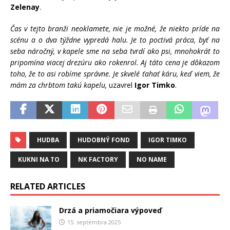
Zelenay
.
Čas v tejto branži neoklamete, nie je možné, že niekto príde na
scénu a o dva týždne vypredá halu. Je to poctivá práca, byť na
seba náročný, v kapele sme na seba tvrdí ako psi, mnohokrát to
pripomína viacej drezúru ako rokenrol. Aj táto cena je dôkazom
toho, že to asi robíme správne. Je skvelé ťahať káru, keď viem, že
mám za chrbtom takú kapelu,
uzavrel
Igor Timko
.
HUDBA
HUDOBNÝ FOND
IGOR TIMKO
KUKNI NA TO
NK FACTORY
NO NAME
RELATED ARTICLES
Drzá a priamočiara výpoveď
15. septembra 2025