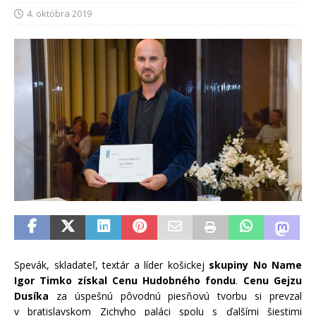
4. októbra 2019
Spevák, skladateľ, textár a líder košickej
skupiny No Name
Igor Timko získal Cenu Hudobného fondu
.
Cenu Gejzu
Dusíka
za úspešnú pôvodnú piesňovú tvorbu si prevzal
v bratislavskom Zichyho paláci spolu s ďalšími šiestimi