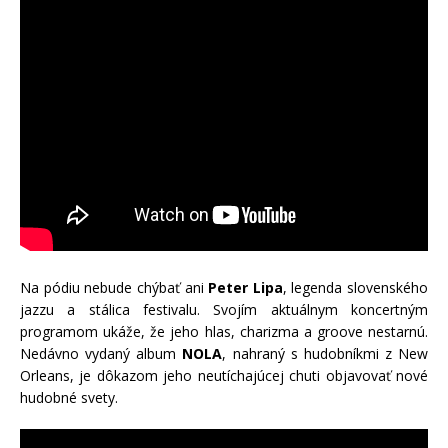
Na pódiu nebude chýbať ani
Peter Lipa
, legenda slovenského
jazzu a stálica festivalu. Svojím aktuálnym koncertným
programom ukáže, že jeho hlas, charizma a groove nestarnú.
Nedávno vydaný album
NOLA
, nahraný s hudobníkmi z New
Orleans, je dôkazom jeho neutíchajúcej chuti objavovať nové
hudobné svety.