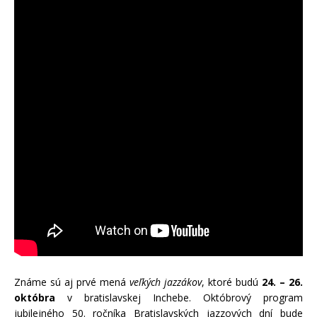
Známe sú aj prvé mená
veľkých jazzákov
, ktoré budú
24. – 26.
októbra
v bratislavskej Inchebe. Októbrový program
jubilejného 50. ročníka Bratislavských jazzových dní bude