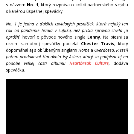
s názvom
No. 1
, ktorý rozpráva o kolízii partnerského vzťahu
s kariérou úspešnej speváčky.
No. 1 je jedna z ďalších covidových pesničiek, ktorá nejaký ten
rok od pandémie ležala v šuflíku, než prišla správna chvíľa ju
oprášiť
, hovorí o pôvode nového singla
Lenny
. Na piesni sa
okrem samotnej speváčky podieľal
Chester Travis
, ktorý
dopomáhal aj s obľúbenými singlami
Home
a
Overdosed
.
Pieseň
potom produkoval tím okolo Isy Aziera, ktorý sa podpísal aj na
podobe veľkej časti albumu
Heartbreak Culture
, dodáva
speváčka.