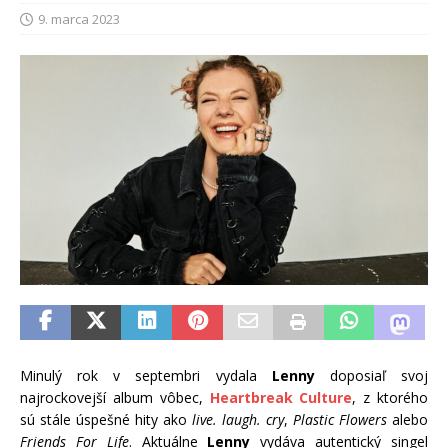
9. marca 2023
Minulý rok v septembri vydala
Lenny
doposiaľ svoj
najrockovejší album vôbec,
Heartbreak Culture
, z ktorého
sú stále úspešné hity ako
live. laugh. cry
,
Plastic Flowers
alebo
Friends For Life
. Aktuálne
Lenny
vydáva autentický singel