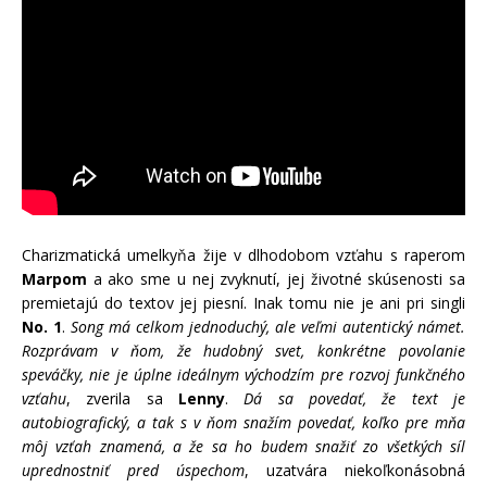
Charizmatická umelkyňa žije v dlhodobom vzťahu s raperom
Marpom
a ako sme u nej zvyknutí, jej životné skúsenosti sa
premietajú do textov jej piesní. Inak tomu nie je ani pri singli
No. 1
.
Song má celkom jednoduchý, ale veľmi autentický námet.
Rozprávam v ňom, že hudobný svet, konkrétne povolanie
speváčky, nie je úplne ideálnym východzím pre rozvoj funkčného
vzťahu
, zverila sa
Lenny
.
Dá sa povedať, že text je
autobiografický, a tak s v ňom snažím povedať, koľko pre mňa
môj vzťah znamená, a že sa ho budem snažiť zo všetkých síl
uprednostniť pred úspechom
, uzatvára niekoľkonásobná