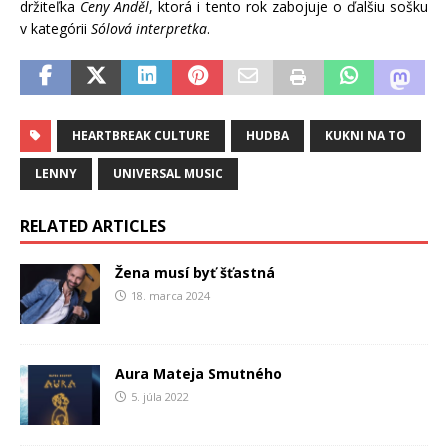
držiteľka
Ceny Anděl
, ktorá i tento rok zabojuje o ďalšiu sošku
v kategórii
Sólová interpretka
.
HEARTBREAK CULTURE
HUDBA
KUKNI NA TO
LENNY
UNIVERSAL MUSIC
RELATED ARTICLES
Žena musí byť šťastná
18. marca 2024
Aura Mateja Smutného
5. júla 2022