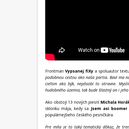
Frontman
Vypsanej fiXy
a spoluautor tex
podobnou cestou ako naša partia.
Baví ma na
cieľom ako býk, nepôsobí to otravne. Myslí
hudobného územia, tak bude šťastný on i jeho 
Ako obstojí 13 nových piesní
Michala Horá
sklonku mája, kedy sa
Jsem asi boomer
populárnejšieho českého pesničkára.
Pre mňa je to taký tematický dôkaz, že tre