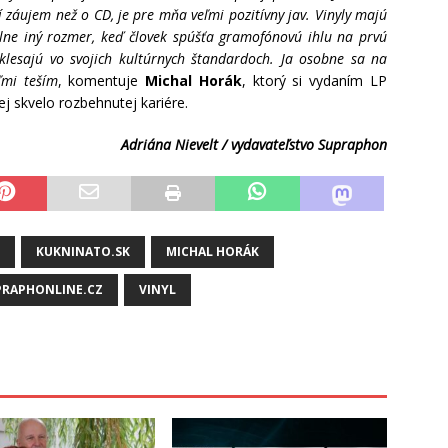
í záujem než o CD, je pre mňa veľmi pozitívny jav. Vinyly majú
lne iný rozmer, keď človek spúšťa gramofónovú ihlu na prvú
eklesajú vo svojich kultúrnych štandardoch. Ja osobne sa na
ľmi teším
, komentuje
Michal Horák
, ktorý si vydaním LP
ej skvelo rozbehnutej kariére.
Adriána Nievelt / vydavateľstvo Supraphon
KUKNINATO.SK
MICHAL HORÁK
PRAPHONLINE.CZ
VINYL