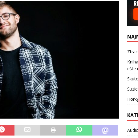
NAJ
Ztra
Kniha
ešte 
Skuto
Suzie
Hork
KAT
Audi