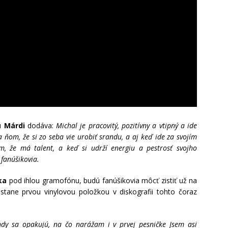
tu
Márdi
dodáva:
Michal je pracovitý, pozitívny a vtipný a ide
 ňom, že si zo seba vie urobiť srandu, a aj keď ide za svojím
m, že má talent, a keď si udrží energiu a pestrosť svojho
fanúšikovia.
ka
pod ihlou gramofónu, budú fanúšikovia môcť zistiť už na
stane prvou vinylovou položkou v diskografii tohto čoraz
ndy sa opakujú, na čo narážam i v prvej pesničke Jsem asi