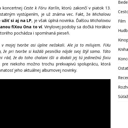
Bede
a koncertnej
Ceste k Fóru Karlín
, ktorú zakončí v piatok 13.
Cest
statným vystúpením, je už známa vec. Fakt, že
Michalovu
užiť si aj na LP
, je však úplná novinka. Ďalšou
Michalovou
Film
anou fiXou Ona to ví
. Vinylovej podoby sa dočká Horákov
Hudb
 ktorého pochádza i spomínaná pieseň.
Kino
 v mojej tvorbe asi úplne nečakali. Ale ja to milujem. FiXu
Knih
že pri tvorbe si každá pesnička nájde svoj štýl sama. Táto
 rád, že do toho chalani išli a dodali jej tú jedinečnú fixiu
Konc
k
pre niekoho možno trochu prekvapivú spoluprácu, ktorá
Osta
vnatosť jeho aktuálnej albumovej novinky.
Rece
Rozh
Súťa