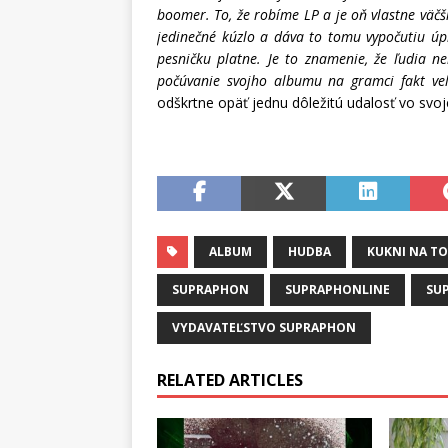
boomer. To, že robíme LP a je oň vlastne väčš
jedinečné kúzlo a dáva to tomu vypočutiu úp
pesničku platne.
Je to znamenie, že ľudia n
počúvanie svojho albumu na gramci fakt ve
odškrtne opäť jednu dôležitú udalosť vo svoj
ALBUM
HUDBA
KUKNI NA TO
SUPRAPHON
SUPRAPHONLINE
SU
VYDAVATEĽSTVO SUPRAPHON
RELATED ARTICLES