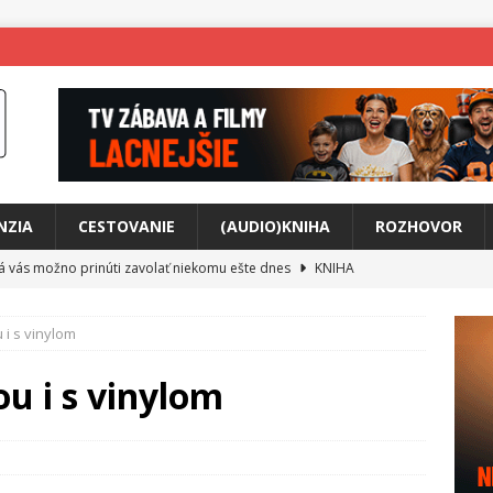
NZIA
CESTOVANIE
(AUDIO)KNIHA
ROZHOVOR
rá vás možno prinúti zavolať niekomu ešte dnes
KNIHA
ríbeh Anity Soul
HUDBA
 i s vinylom
tkovala rozchod
HUDBA
íže cestou na Monte Mabu
HUDBA
ou i s vinylom
a unikátny akustický koncert
HUDBA
 svet plný tajomstiev
FILM
o posolstvo
HUDBA