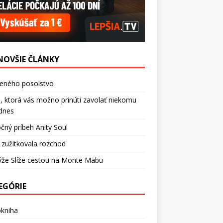
NOVŠIE ČLÁNKY
ceného posolstvo
, ktorá vás možno prinúti zavolať niekomu
dnes
čný príbeh Anity Soul
 zužitkovala rozchod
ýže Slíže cestou na Monte Mabu
EGÓRIE
okniha