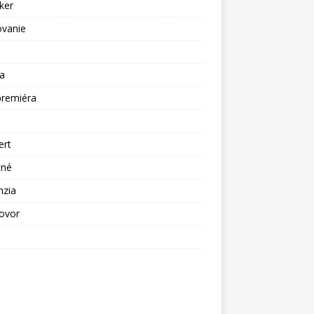
ker
ovanie
a
premiéra
a
ert
tné
nzia
ovor
ž