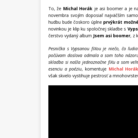
To, že
Michal Horák
je asi boomer a je n
novembra svojím doposiaľ najväčším samo
hudbu bude čoskoro úplne
prvýkrát možné 
novinkou je klip ku spoločnej skladbe s
Vyps
čerstvo vydaný album
Jsem asi boomer
, z
Pesnička s Vypsanou fiXou je niečo, čo ľudia
počúvam doslova odmala a som toho názoru, 
skladba si našla jednoznačne fiXu a som veľmi
esenciu a poéziu
, komentuje
Michal Horá
však skvelo vystihuje pestrosť a mnohovrste