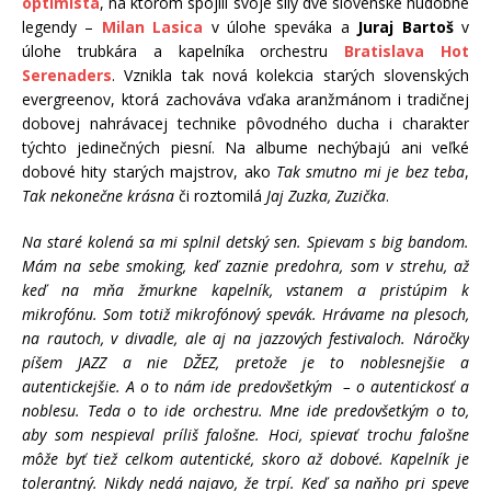
optimista
, na ktorom spojili svoje sily dve slovenské hudobné
legendy –
Milan Lasica
v úlohe speváka a
Juraj Bartoš
v
úlohe trubkára a kapelníka orchestru
Bratislava Hot
Serenaders
. Vznikla tak nová kolekcia starých slovenských
evergreenov, ktorá zachováva vďaka aranžmánom i tradičnej
dobovej nahrávacej technike pôvodného ducha i charakter
týchto jedinečných piesní. Na albume nechýbajú ani veľké
dobové hity starých majstrov, ako
Tak smutno mi je bez teba
,
Tak nekonečne krásna
či roztomilá
Jaj Zuzka, Zuzička
.
Na staré kolená sa mi splnil detský sen. Spievam s big bandom.
Mám na sebe smoking, keď zaznie predohra, som v strehu, až
keď na mňa žmurkne kapelník, vstanem a pristúpim k
mikrofónu. Som totiž mikrofónový spevák. Hrávame na plesoch,
na rautoch, v divadle, ale aj na jazzových festivaloch. Náročky
píšem JAZZ a nie DŽEZ, pretože je to noblesnejšie a
autentickejšie. A o to nám ide predovšetkým – o autentickosť a
noblesu. Teda o to ide orchestru. Mne ide predovšetkým o to,
aby som nespieval príliš falošne. Hoci, spievať trochu falošne
môže byť tiež celkom autentické, skoro až dobové. Kapelník je
tolerantný. Nikdy nedá najavo, že trpí. Keď sa naňho pri speve