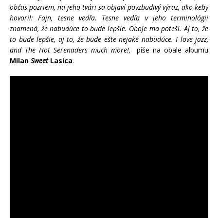
občas pozriem, na jeho tvári sa objaví povzbudivý výraz, ako keby
hovoril: Fajn, tesne vedľa. Tesne vedľa v jeho terminológii
znamená, že nabudúce to bude lepšie. Oboje ma poteší. Aj to, že
to bude lepšie, aj to, že bude ešte nejaké nabudúce. I love jazz,
and The Hot Serenaders much more!,
píše na obale albumu
Milan
Sweet
Lasica
.