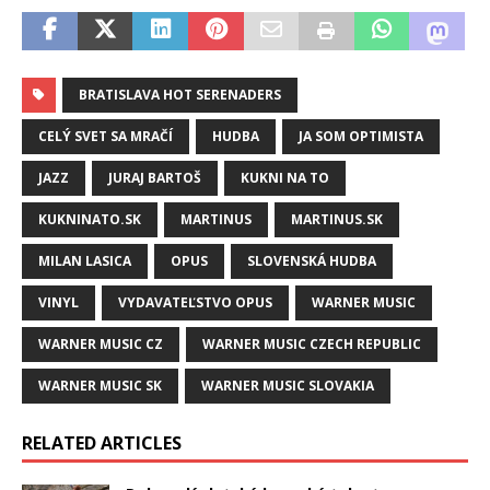
BRATISLAVA HOT SERENADERS
CELÝ SVET SA MRAČÍ
HUDBA
JA SOM OPTIMISTA
JAZZ
JURAJ BARTOŠ
KUKNI NA TO
KUKNINATO.SK
MARTINUS
MARTINUS.SK
MILAN LASICA
OPUS
SLOVENSKÁ HUDBA
VINYL
VYDAVATEĽSTVO OPUS
WARNER MUSIC
WARNER MUSIC CZ
WARNER MUSIC CZECH REPUBLIC
WARNER MUSIC SK
WARNER MUSIC SLOVAKIA
RELATED ARTICLES