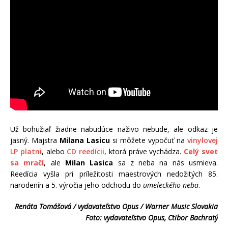
Už bohužiaľ žiadne nabudúce naživo nebude, ale odkaz je
jasný. Majstra
Milana Lasicu
si môžete vypočuť na
vinylovej
LP platni
, alebo
CD reedícii
, ktorá práve vychádza.
Celý svet
sa mračí
, ale
Milan Lasica
sa z neba na nás usmieva.
Reedícia vyšla pri príležitosti maestrových nedožitých 85.
narodenín a 5. výročia jeho odchodu do
umeleckého neba
.
Renáta Tomášová / vydavateľstvo Opus / Warner Music Slovakia
Foto: vydavateľstvo Opus, Ctibor Bachratý