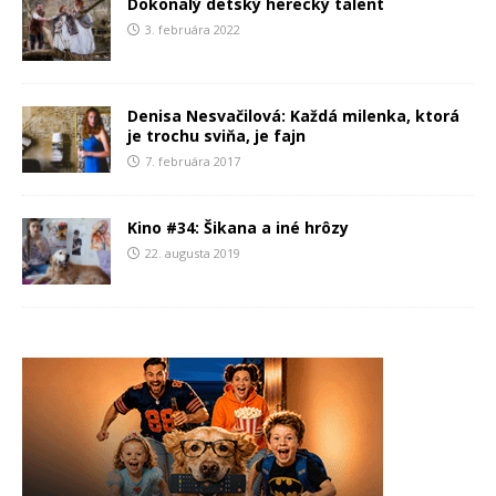
Dokonalý detský herecký talent
3. februára 2022
Denisa Nesvačilová: Každá milenka, ktorá
je trochu sviňa, je fajn
7. februára 2017
Kino #34: Šikana a iné hrôzy
22. augusta 2019