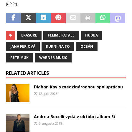
(
bicie
).
ERASURE
FEMME FATALE
HUDBA
JANA FERIOVÁ
KUKNI NA TO
OCEÁN
PETR MUK
WARNER MUSIC
RELATED ARTICLES
Diahan Kay s medzinárodnou spoluprácou
12. júla 2023
Andrea Bocelli vydá v októbri album Sì
6. augusta 2018