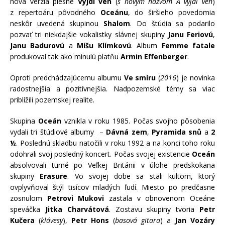
nová verzia piesne
Vyjdi ven
(
s novým názvom A vyjdi ven
)
z repertoáru pôvodného
Oceánu
, do širšieho povedomia
neskôr uvedená skupinou
Shalom
. Do štúdia sa podarilo
pozvať tri niekdajšie vokalistky slávnej skupiny
Janu Feriovú
,
Janu Badurovú
a
Míšu Klímkovú
. Album
Femme fatale
produkoval tak ako minulú platňu
Armin Effenberger
.
Oproti predchádzajúcemu albumu
Ve smíru
(
2016
) je novinka
radostnejšia a pozitívnejšia. Nadpozemské témy sa viac
priblížili pozemskej realite.
Skupina
Oceán
vznikla v roku 1985. Počas svojho pôsobenia
vydali tri štúdiové albumy –
Dávná zem
,
Pyramida snů
a
2
½
. Poslednú skladbu natočili v roku 1992 a na konci toho roku
odohrali svoj posledný koncert. Počas svojej existencie
Oceán
absolvovali turné po Veľkej Británii v úlohe predskokana
skupiny
Erasure
. Vo svojej dobe sa stali kultom, ktorý
ovplyvňoval štýl tisícov mladých ľudí. Miesto po predčasne
zosnulom
Petrovi Mukovi
zastala v obnovenom Oceáne
speváčka
Jitka Charvátová
. Zostavu skupiny tvoria
Petr
Kučera
(
klávesy
),
Petr Hons
(
basová gitara
) a
Jan Vozáry