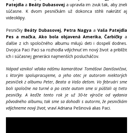
Patejdla
a
Beáty Dubasovej
a upravila im zvuk tak, aby zneli
súčasne. K dvom pesničkám už dokonca stihli nakrútiť aj
videoklipy.
Pesničky
Beáty Dubasovej
,
Petra Nagya
a
Vaša Patejdla
Pes a mačka
,
Ako bola objavená Amerika
,
Čarbičky
a
ďalšie z ich spoločného albumu milujú deti i dospelí dodnes.
Dvojica Paci Paci sa rozhodla vdýchnuť im nový život a priblížiť
ich i súčasnej generácii najmenších poslucháčov.
Nápad vznikol vďaka nášmu kamarátovi Tomášovi Danišovičovi,
s ktorým spolupracujeme, a jeho otec je autorom niektorých
pesničiek z albumu Peter, Beata a Vašo deťom. Vo februári sme
boli spoločne na turné a po ceste autom sme si púšťali aj tieto
pesničky. A keďže tento rok je už 30-te výročie od vydania
pôvodného albumu, tak sme sa dohodli s autormi, že pesničkám
vdýchneme nový život,
vraví Adriana Pešinová alias Paci.