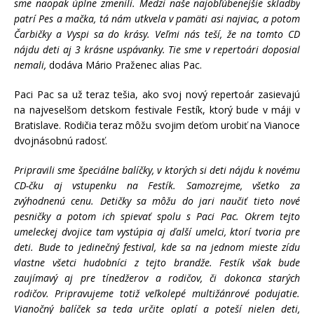
sme naopak úplne zmenili. Medzi naše najobľúbenejšie skladby
patrí Pes a mačka, tá nám utkvela v pamäti asi najviac, a potom
Čarbičky a Vyspi sa do krásy. Veľmi nás teší, že na tomto CD
nájdu deti aj 3 krásne uspávanky. Tie sme v repertoári doposiaľ
nemali,
dodáva Mário Praženec alias Pac.
Paci Pac sa už teraz tešia, ako svoj nový repertoár zasievajú
na najveselšom detskom festivale Festík, ktorý bude v máji v
Bratislave. Rodičia teraz môžu svojim deťom urobiť na Vianoce
dvojnásobnú radosť.
Pripravili sme špeciálne balíčky, v ktorých si deti nájdu k novému
CD-čku aj vstupenku na Festík. Samozrejme, všetko za
zvýhodnenú cenu. Detičky sa môžu do jari naučiť tieto nové
pesničky a potom ich spievať spolu s Paci Pac. Okrem tejto
umeleckej dvojice tam vystúpia aj ďalší umelci, ktorí tvoria pre
deti. Bude to jedinečný festival, kde sa na jednom mieste zídu
vlastne všetci hudobníci z tejto brandže. Festík však bude
zaujímavý aj pre tínedžerov a rodičov, či dokonca starých
rodičov. Pripravujeme totiž veľkolepé multižánrové podujatie.
Vianočný balíček sa teda určite oplatí a poteší nielen deti,