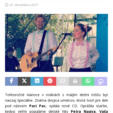
23. decembra 2017
Tohtoročné Vianoce v rodinách s malým deťmi môžu byť
naozaj špeciálne. Známa dvojica umelcov, ktorá tvorí pre deti
pod názvom
Paci Pac
, vydala nové CD. Oprášila staršie,
kedysi veľmi populárne detské hity
Petra Nagya
,
Vaša