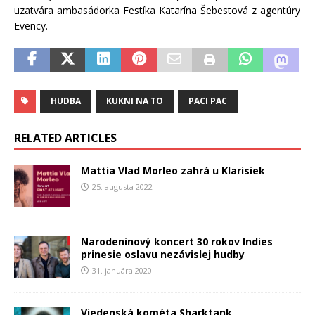
uzatvára ambasádorka Festíka Katarína Šebestová z agentúry
Evency.
HUDBA
KUKNI NA TO
PACI PAC
RELATED ARTICLES
Mattia Vlad Morleo zahrá u Klarisiek
25. augusta 2022
Narodeninový koncert 30 rokov Indies
prinesie oslavu nezávislej hudby
31. januára 2020
Viedenská kométa Sharktank