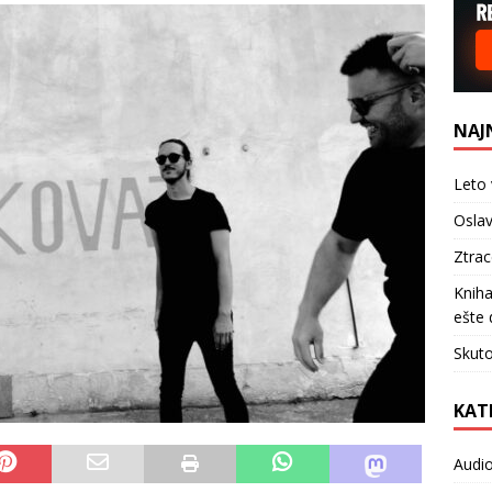
NAJ
Leto 
Oslav
Ztra
Kniha
ešte 
Skuto
KAT
Audi