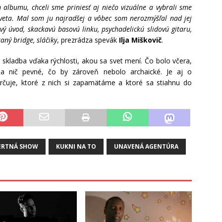
albumu, chceli sme priniesť aj niečo vizuálne a vybrali sme
sveta. Mal som ju najradšej a vôbec som nerozmýšľal nad jej
ý úvod, skackavú basovú linku, psychadelickú slidovú gitaru,
aný bridge, sláčiky
, prezrádza spevák
Ilja Miškovič
.
 skladba vďaka rýchlosti, akou sa svet mení. Čo bolo včera,
é a nič pevné, čo by zároveň nebolo archaické. Je aj o
čuje, ktoré z nich si zapamätáme a ktoré sa stiahnu do
ERTNÁ SHOW
KUKNI NA TO
UNAVENÁ AGENTÚRA