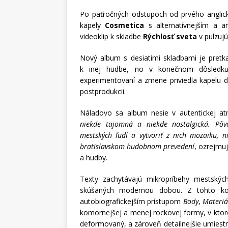
Po päťročných odstupoch od prvého anglic
kapely
Cosmetica
s alternatívnejším a 
videoklip k skladbe
Rýchlosť sveta
v pulzuj
Nový album s desiatimi skladbami je pretka
k inej hudbe, no v konečnom dôsledku
experimentovaní a zmene priviedla kapelu do
postprodukcii.
Náladovo sa album nesie v autentickej atm
niekde tajomná a niekde nostalgická. Pô
mestských ľudí a vytvoriť z nich mozaiku, 
bratislavskom hudobnom prevedení
, ozrejmu
a hudby.
Texty zachytávajú mikropríbehy mestskýc
skúšaných modernou dobou. Z tohto ko
autobiografickejším prístupom
Body
,
Materiál
komornejšej a menej rockovej formy, v ktorom 
deformovaný, a zároveň detailnejšie umiestn