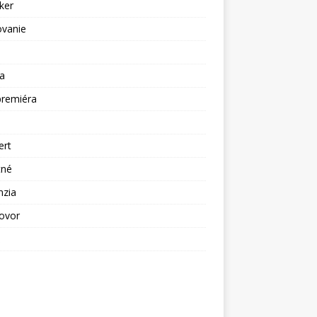
ker
ovanie
a
premiéra
a
ert
tné
nzia
ovor
ž