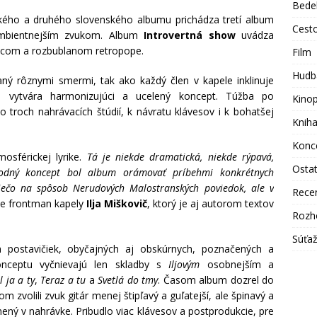
Bede
kého a druhého slovenského albumu prichádza tretí album
Cest
ambientnejším zvukom. Album
Introvertná show
uvádza
úcom a rozbublanom retropope.
Film
Hudb
ný rôznymi smermi, tak ako každý člen v kapele inklinuje
 vytvára harmonizujúci a ucelený koncept. Túžba po
Kino
 troch nahrávacích štúdií, k návratu klávesov i k bohatšej
Knih
Konc
osférickej lyrike.
Tá je niekde dramatická, niekde rýpavá,
Osta
vodný koncept bol album orámovať príbehmi konkrétnych
niečo na spôsob Nerudových Malostranských poviedok, ale v
Rece
je frontman kapely
Ilja Miškovič
, ktorý je aj autorom textov
Rozh
Súťa
h postavičiek, obyčajných aj obskúrnych, poznačených a
nceptu vyčnievajú len skladby s
Iljovým
osobnejším a
 ja a ty
,
Teraz a tu
a
Svetlá do tmy
. Časom album dozrel do
zvolili zvuk gitár menej štipľavý a guľatejší, ale špinavý a
ený v nahrávke. Pribudlo viac klávesov a postprodukcie, pre