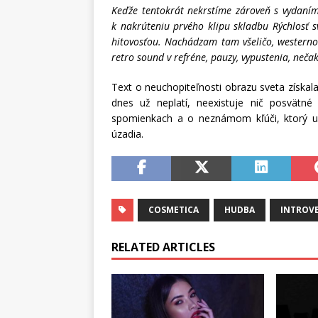
Keďže tentokrát nekrstíme zároveň s vydaním 
k nakrúteniu prvého klipu skladbu Rýchlosť 
hitovosťou. Nachádzam tam všeličo, westernov
retro sound v refréne, pauzy, vypustenia, nečak
Text o neuchopiteľnosti obrazu sveta získala
dnes už neplatí, neexistuje nič posvätn
spomienkach a o neznámom kľúči, ktorý ur
úzadia.
COSMETICA
HUDBA
INTROV
RELATED ARTICLES