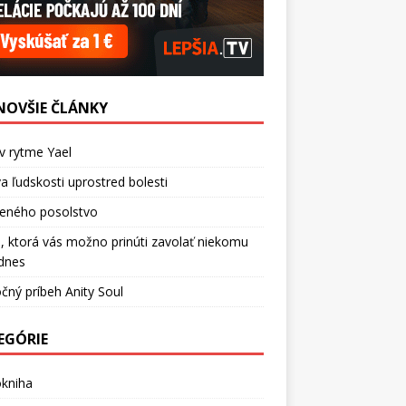
NOVŠIE ČLÁNKY
v rytme Yael
a ľudskosti uprostred bolesti
ceného posolstvo
, ktorá vás možno prinúti zavolať niekomu
dnes
čný príbeh Anity Soul
EGÓRIE
okniha