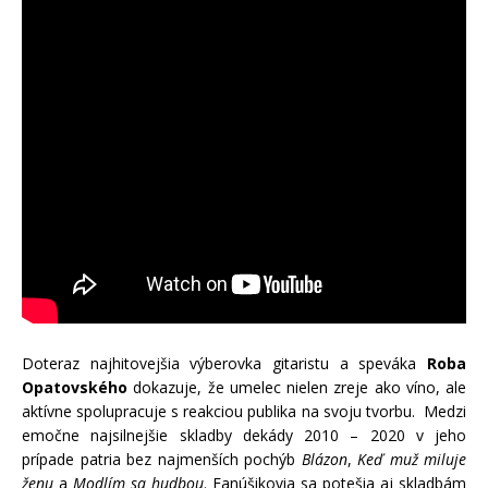
Doteraz najhitovejšia výberovka gitaristu a speváka
Roba
Opatovského
dokazuje, že umelec nielen zreje ako víno, ale
aktívne spolupracuje s reakciou publika na svoju tvorbu. Medzi
emočne najsilnejšie skladby dekády 2010 – 2020 v jeho
prípade patria bez najmenších pochýb
Blázon
,
Keď muž miluje
ženu
a
Modlím sa hudbou
. Fanúšikovia sa potešia aj skladbám