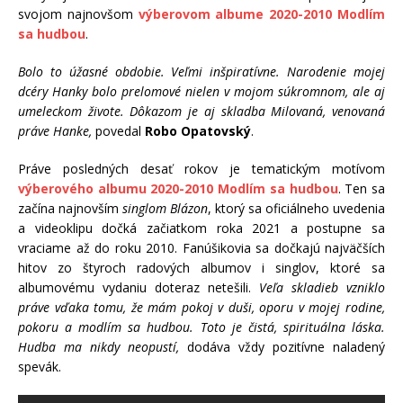
svojom najnovšom
výberovom albume 2020-2010 Modlím
sa hudbou
.
Bolo to úžasné obdobie. Veľmi inšpiratívne. Narodenie mojej
dcéry Hanky bolo prelomové nielen v mojom súkromnom, ale aj
umeleckom živote. Dôkazom je aj skladba Milovaná, venovaná
práve Hanke,
povedal
Robo Opatovský
.
Práve posledných desať rokov je tematickým motívom
výberového albumu 2020-2010 Modlím sa hudbou
. Ten sa
začína najnovším
singlom Blázon
, ktorý sa oficiálneho uvedenia
a videoklipu dočká začiatkom roka 2021 a postupne sa
vraciame až do roku 2010. Fanúšikovia sa dočkajú najväčších
hitov zo štyroch radových albumov i singlov, ktoré sa
albumovému vydaniu doteraz netešili.
Veľa skladieb vzniklo
práve vďaka tomu, že mám pokoj v duši, oporu v mojej rodine,
pokoru a modlím sa hudbou. Toto je čistá, spirituálna láska.
Hudba ma nikdy neopustí,
dodáva vždy pozitívne naladený
spevák.