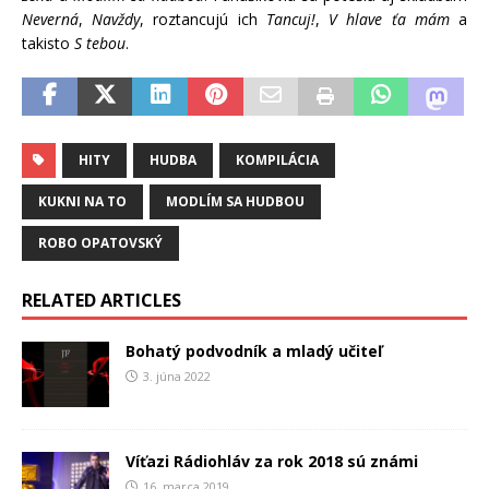
Neverná
,
Navždy
, roztancujú ich
Tancuj!
,
V hlave ťa mám
a
takisto
S tebou
.
HITY
HUDBA
KOMPILÁCIA
KUKNI NA TO
MODLÍM SA HUDBOU
ROBO OPATOVSKÝ
RELATED ARTICLES
Bohatý podvodník a mladý učiteľ
3. júna 2022
Víťazi Rádiohláv za rok 2018 sú známi
16. marca 2019