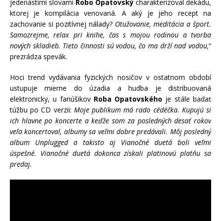
jedenástimi slovami
Robo Opatovský
charakterizoval dekádu,
ktorej je kompilácia venovaná. A aký je jeho recept na
zachovanie si pozitívnej nálady?
Otužovanie, meditácia a šport.
Samozrejme, relax pri knihe, čas s mojou rodinou a tvorba
nových skladieb. Tieto činnosti sú vodou, čo ma drží nad vodou,
“
prezrádza spevák.
Hoci trend vydávania fyzických nosičov v ostatnom období
ustupuje mierne do úzadia a hudba je distribuovaná
elektronicky, u fanúšikov
Roba Opatovského
je stále badať
túžbu po CD verzii:
Moje publikum má rado cédéčka. Kupujú si
ich hlavne po koncerte a keďže som za posledných desať rokov
veľa koncertoval, albumy sa veľmi dobre predávali. Môj posledný
album Unplugged a takisto aj Vianočné duetá boli veľmi
úspešné. Vianočné duetá dokonca získali platinovú platňu sa
predaj.