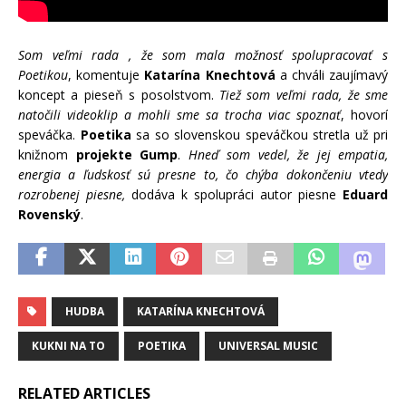
Som veľmi rada , že som mala možnosť spolupracovať s
Poetikou
, komentuje
Katarína Knechtová
a chváli zaujímavý
koncept a pieseň s posolstvom.
Tiež som veľmi rada, že sme
natočili videoklip a mohli sme sa trocha viac spoznať
, hovorí
speváčka.
Poetika
sa so slovenskou speváčkou stretla už pri
knižnom
projekte Gump
.
Hneď som vedel, že jej empatia,
energia a ľudskosť sú presne to, čo chýba dokončeniu vtedy
rozrobenej piesne,
dodáva k spolupráci autor piesne
Eduard
Rovenský
.
HUDBA
KATARÍNA KNECHTOVÁ
KUKNI NA TO
POETIKA
UNIVERSAL MUSIC
RELATED ARTICLES