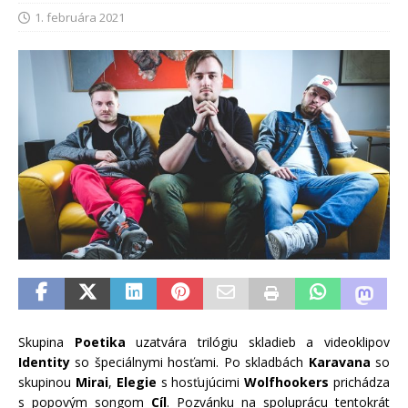
1. februára 2021
Skupina
Poetika
uzatvára trilógiu skladieb a videoklipov
Identity
so špeciálnymi hosťami. Po skladbách
Karavana
so
skupinou
Mirai
,
Elegie
s hosťujúcimi
Wolfhookers
prichádza
s popovým songom
Cíl
. Pozvánku na spoluprácu tentokrát