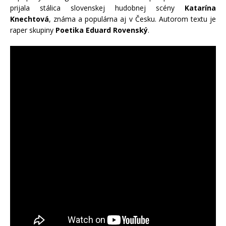
prijala stálica slovenskej hudobnej scény
Katarína
Knechtová
, známa a populárna aj v Česku. Autorom textu je
raper skupiny
Poetika Eduard Rovenský
.