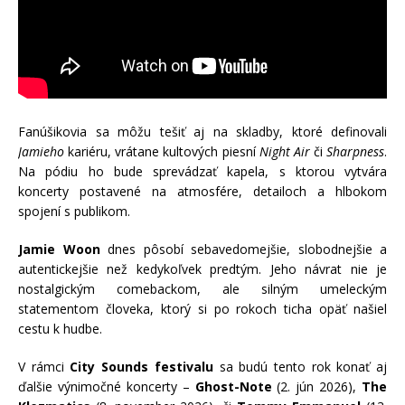
Fanúšikovia sa môžu tešiť aj na skladby, ktoré definovali
Jamieho
kariéru, vrátane kultových piesní
Night Air
či
Sharpness
.
Na pódiu ho bude sprevádzať kapela, s ktorou vytvára
koncerty postavené na atmosfére, detailoch a hlbokom
spojení s publikom.
Jamie Woon
dnes pôsobí sebavedomejšie, slobodnejšie a
autentickejšie než kedykoľvek predtým. Jeho návrat nie je
nostalgickým comebackom, ale silným umeleckým
statementom človeka, ktorý si po rokoch ticha opäť našiel
cestu k hudbe.
V rámci
City Sounds festivalu
sa budú tento rok konať aj
ďalšie výnimočné koncerty –
Ghost-Note
(2. jún 2026),
The