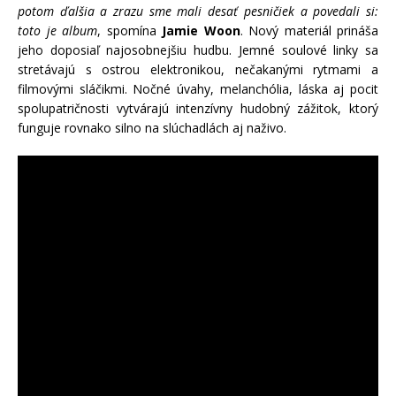
potom ďalšia a zrazu sme mali desať pesničiek a povedali si:
toto je album
, spomína
Jamie Woon
. Nový materiál prináša
jeho doposiaľ najosobnejšiu hudbu. Jemné soulové linky sa
stretávajú s ostrou elektronikou, nečakanými rytmami a
filmovými sláčikmi. Nočné úvahy, melanchólia, láska aj pocit
spolupatričnosti vytvárajú intenzívny hudobný zážitok, ktorý
funguje rovnako silno na slúchadlách aj naživo.