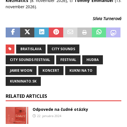
Klezmatics
(8. november 2026), či
Tommy Emmanuel
(13.
november 2026).
Silvia Turnerová
BRATISLAVA
CITY SOUNDS
CITY SOUNDS FESTIVAL
FESTIVAL
HUDBA
JAMIE WOON
KONCERT
KUKNI NA TO
KUKNINATO.SK
RELATED ARTICLES
Odpovede na čudné otázky
22. januára 2024