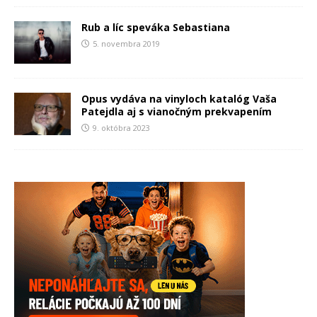
Rub a líc speváka Sebastiana
5. novembra 2019
Opus vydáva na vinyloch katalóg Vaša
Patejdla aj s vianočným prekvapením
9. októbra 2023