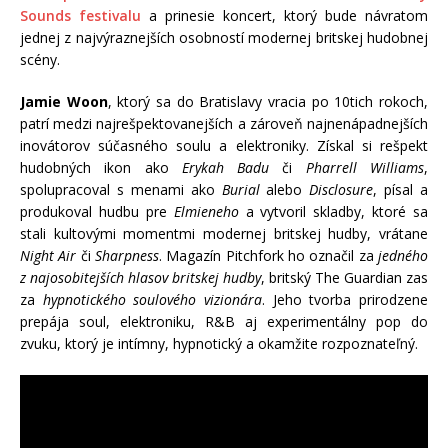
Sounds festivalu
a prinesie koncert, ktorý bude návratom
jednej z najvýraznejších osobností modernej britskej hudobnej
scény.
Jamie Woon
, ktorý sa do Bratislavy vracia po 10tich rokoch,
patrí medzi najrešpektovanejších a zároveň najnenápadnejších
inovátorov súčasného soulu a elektroniky. Získal si rešpekt
hudobných ikon ako
Erykah Badu
či
Pharrell Williams
,
spolupracoval s menami ako
Burial
alebo
Disclosure
, písal a
produkoval hudbu pre
Elmieneho
a vytvoril skladby, ktoré sa
stali kultovými momentmi modernej britskej hudby, vrátane
Night Air
či
Sharpness
. Magazín Pitchfork ho označil za
jedného
z najosobitejších hlasov britskej hudby
, britský The Guardian zas
za
hypnotického soulového vizionára
. Jeho tvorba prirodzene
prepája soul, elektroniku, R&B aj experimentálny pop do
zvuku, ktorý je intímny, hypnotický a okamžite rozpoznateľný.