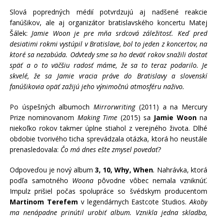
Slová popredných médií potvrdzujú aj nadšené reakcie
fanúšikov, ale aj organizátor bratislavského koncertu Matej
Šálek:
Jamie Woon je pre mňa srdcová záležitosť. Keď pred
desiatimi rokmi vystúpil v Bratislave, bol to jeden z koncertov, na
ktoré sa nezabúda. Odvtedy sme sa ho deväť rokov snažili dostať
späť a o to väčšiu radosť máme, že sa to teraz podarilo. Je
skvelé, že sa Jamie vracia práve do Bratislavy a slovenskí
fanúšikovia opäť zažijú jeho výnimočnú atmosféru naživo.
Po úspešných albumoch
Mirrorwriting
(2011) a na Mercury
Prize nominovanom
Making Time
(2015) sa
Jamie Woon
na
niekoľko rokov takmer úplne stiahol z verejného života. Dlhé
obdobie tvorivého ticha sprevádzala otázka, ktorá ho neustále
prenasledovala:
Čo má dnes ešte zmysel povedať?
Odpoveďou je nový album
3, 10, Why, When
.
Nahrávka, ktorá
podľa samotného
Woona
pôvodne vôbec nemala vzniknúť.
Impulz prišiel počas spolupráce so švédskym producentom
Martinom Terefem
v legendárnych Eastcote Studios.
Akoby
ma nenápadne prinútil urobiť album. Vznikla jedna skladba,