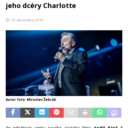
jeho dcéry Charlotte
19. decembra 2016
Autor foto: Miroslav Žebrák
Pri príležitosti vzniku nového českého filmu
Anděl Páně 2