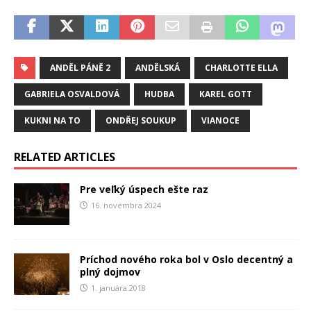
ANDĚL PÁNĚ 2
ANDĚLSKÁ
CHARLOTTE ELLA
GABRIELA OSVALDOVÁ
HUDBA
KAREL GOTT
KUKNI NA TO
ONDŘEJ SOUKUP
VIANOCE
RELATED ARTICLES
Pre veľký úspech ešte raz
16. novembra 2024
Príchod nového roka bol v Oslo decentný a
plný dojmov
1. januára 2018