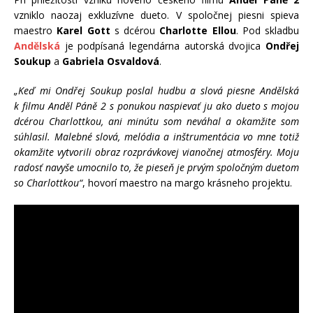
vzniklo naozaj exkluzívne dueto. V spoločnej piesni spieva
maestro
Karel Gott
s dcérou
Charlotte Ellou
. Pod skladbu
Andělská
je podpísaná legendárna autorská dvojica
Ondřej
Soukup
a
Gabriela Osvaldová
.
„Keď mi Ondřej Soukup poslal hudbu a slová piesne Andělská
k filmu Anděl Páně 2 s ponukou naspievať ju ako dueto s mojou
dcérou Charlottkou, ani minútu som neváhal a okamžite som
súhlasil. Malebné slová, melódia a inštrumentácia vo mne totiž
okamžite vytvorili obraz rozprávkovej vianočnej atmosféry. Moju
radosť navyše umocnilo to, že pieseň je prvým spoločným duetom
so Charlottkou“
, hovorí maestro na margo krásneho projektu.