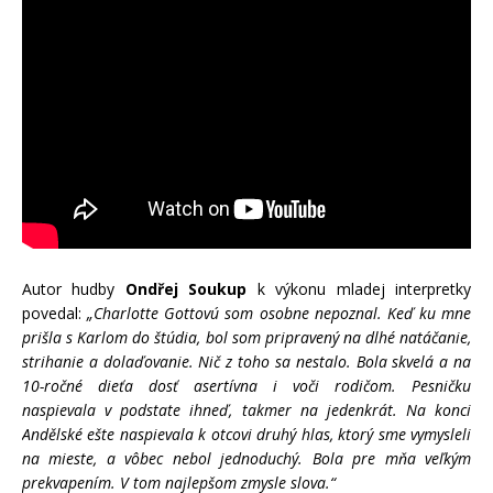
Autor hudby
Ondřej Soukup
k výkonu mladej interpretky
povedal:
„Charlotte Gottovú som osobne nepoznal. Keď ku mne
prišla s Karlom do štúdia, bol som pripravený na dlhé natáčanie,
strihanie a dolaďovanie. Nič z toho sa nestalo. Bola skvelá a na
10-ročné dieťa dosť asertívna i voči rodičom. Pesničku
naspievala v podstate ihneď, takmer na jedenkrát. Na konci
Andělské ešte naspievala k otcovi druhý hlas, ktorý sme vymysleli
na mieste, a vôbec nebol jednoduchý. Bola pre mňa veľkým
prekvapením. V tom najlepšom zmysle slova.“