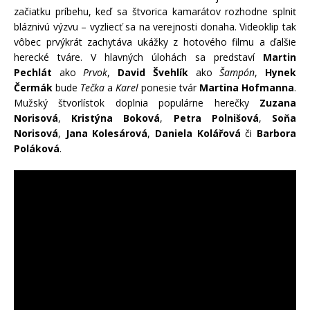
začiatku príbehu, keď sa štvorica kamarátov rozhodne splniť
bláznivú výzvu – vyzliecť sa na verejnosti donaha. Videoklip tak
vôbec prvýkrát zachytáva ukážky z hotového filmu a ďalšie
herecké tváre. V hlavných úlohách sa predstaví
Martin
Pechlát
ako
Prvok
,
David Švehlík
ako
Šampón
,
Hynek
Čermák
bude
Tečka
a
Karel
ponesie tvár
Martina Hofmanna
.
Mužský štvorlístok doplnia populárne herečky
Zuzana
Norisová
,
Kristýna Boková
,
Petra Polnišová
,
Soňa
Norisová
,
Jana Kolesárová
,
Daniela Kolářová
či
Barbora
Poláková
.