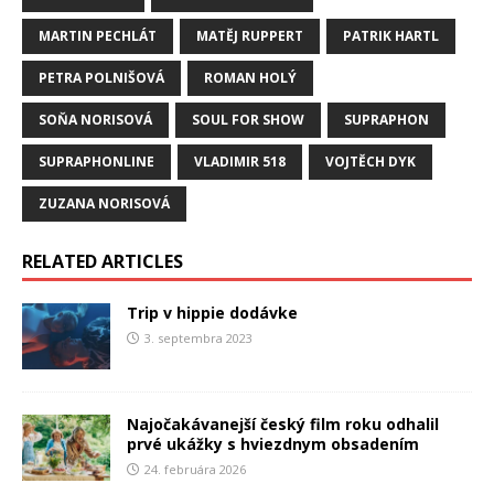
MARTIN PECHLÁT
MATĚJ RUPPERT
PATRIK HARTL
PETRA POLNIŠOVÁ
ROMAN HOLÝ
SOŇA NORISOVÁ
SOUL FOR SHOW
SUPRAPHON
SUPRAPHONLINE
VLADIMIR 518
VOJTĚCH DYK
ZUZANA NORISOVÁ
RELATED ARTICLES
Trip v hippie dodávke
3. septembra 2023
Najočakávanejší český film roku odhalil
prvé ukážky s hviezdnym obsadením
24. februára 2026