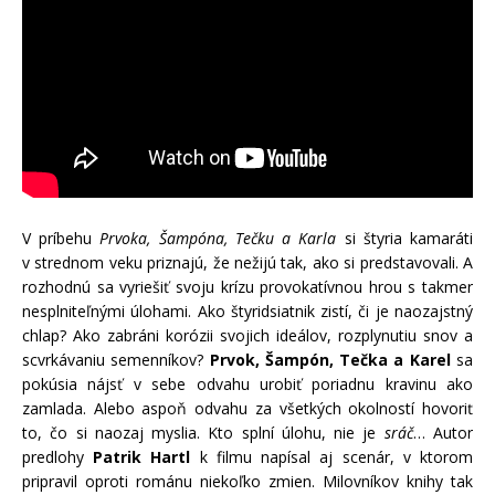
V príbehu
Prvoka, Šampóna, Tečku a Karla
si štyria kamaráti
v strednom veku priznajú, že nežijú tak, ako si predstavovali. A
rozhodnú sa vyriešiť svoju krízu provokatívnou hrou s takmer
nesplniteľnými úlohami. Ako štyridsiatnik zistí, či je naozajstný
chlap? Ako zabráni korózii svojich ideálov, rozplynutiu snov a
scvrkávaniu semenníkov?
Prvok, Šampón, Tečka a Karel
sa
pokúsia nájsť v sebe odvahu urobiť poriadnu kravinu ako
zamlada. Alebo aspoň odvahu za všetkých okolností hovoriť
to, čo si naozaj myslia. Kto splní úlohu, nie je
sráč
… Autor
predlohy
Patrik Hartl
k filmu napísal aj scenár, v ktorom
pripravil oproti románu niekoľko zmien. Milovníkov knihy tak