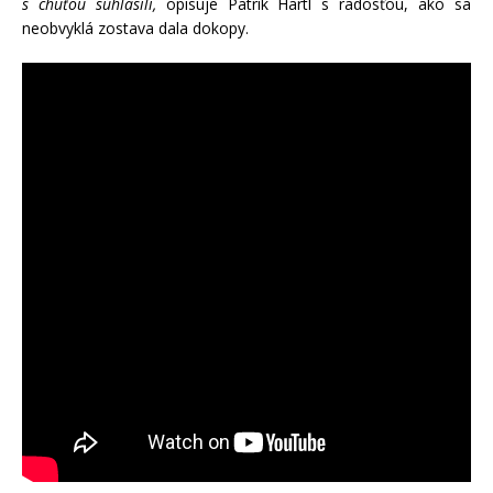
s chuťou súhlasili,
opisuje Patrik Hartl s radosťou, ako sa
neobvyklá zostava dala dokopy.