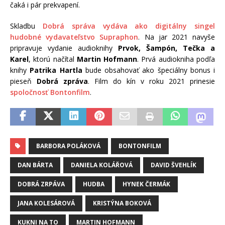
čaká i pár prekvapení.
Skladbu
Dobrá správa vydáva ako digitálny singel
hudobné vydavateľstvo Supraphon
. Na jar 2021 navyše
pripravuje vydanie audioknihy
Prvok, Šampón, Tečka a
Karel
, ktorú načítal
Martin Hofmann
. Prvá audiokniha podľa
knihy
Patrika Hartla
bude obsahovať ako špeciálny bonus i
pieseň
Dobrá zpráva
. Film do kín v roku 2021 prinesie
spoločnosť Bontonfilm
.
BARBORA POLÁKOVÁ
BONTONFILM
DAN BÁRTA
DANIELA KOLÁŘOVÁ
DAVID ŠVEHLÍK
DOBRÁ ZRPÁVA
HUDBA
HYNEK ČERMÁK
JANA KOLESÁROVÁ
KRISTÝNA BOKOVÁ
KUKNI NA TO
MARTIN HOFMANN