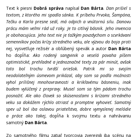
Text k piesni
Dobrá správa
napísal
Dan Bárta
.
Dan prišiel s
textom, z ktorého mi spadla sánka. K príbehu Prvoka, Šampóna,
Tečku a Karla presne sedí, má odpich a vnútornú silu. Danovu
prácu mám veľmi rád už roky. Je to citlivý básnik. Jeho invencia
je obohacujúca. Jeho text nie je ťažkým povzdychom o scvrkávaní
semenníkov počas krízy stredného veku, ale výzvou do boja proti
nej,
vysvetľuje režisér a obľúbený spevák a autor
Dan Bárta
ho dopĺňa:
Ako rodený sangvinik a veselá povaha píšem
optimistické, prehľadné a jednoznačné texty za pár minút, avšak
toto bol trochu tvrdší oriešok. Patrik mi so svojím
neodolateľným úsmevom prikázal, aby som sa podľa možnosti
vyhol prílišnej mnohovravnosti a krikľavému básneniu, inak
budem vylúčený z prepravy. Musel som sa tým pádom trochu
posnažiť. Ale ako človek so skúsenosťami s krízami stredného
veku sa dokážem rýchlo otriasť a promptne vyhovieť. Samotný
spev už bol iba oslavou priateľstva, dobre vymyslenej melódie
a práce ako takej,
dopĺňa k svojmu textu a nahrávaniu
samotný
Dan Bárta
.
Zo samotného filmu zatiaľ tvorcovia zverejnili iba scénu na