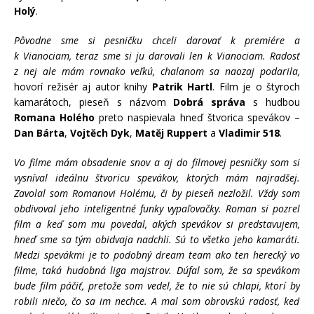
Holý
.
Pôvodne sme si pesničku chceli darovať k premiére a
k Vianociam, teraz sme si ju darovali len k Vianociam. Radosť
z nej ale mám rovnako veľkú, chalanom sa naozaj podarila,
hovorí režisér aj autor knihy
Patrik Hartl
. Film je o štyroch
kamarátoch, pieseň s názvom
Dobrá správa
s hudbou
Romana Holého
preto naspievala hneď štvorica spevákov –
Dan Bárta
,
Vojtěch Dyk
,
Matěj Ruppert
a
Vladimir 518
.
Vo filme mám obsadenie snov a aj do filmovej pesničky som si
vysníval ideálnu štvoricu spevákov, ktorých mám najradšej.
Zavolal som Romanovi Holému, či by pieseň nezložil. Vždy som
obdivoval jeho inteligentné funky vypaľovačky. Roman si pozrel
film a keď som mu povedal, akých spevákov si predstavujem,
hneď sme sa tým obidvaja nadchli. Sú to všetko jeho kamaráti.
Medzi spevákmi je to podobný dream team ako ten herecký vo
filme, taká hudobná liga majstrov. Dúfal som, že sa spevákom
bude film páčiť, pretože som vedel, že to nie sú chlapi, ktorí by
robili niečo, čo sa im nechce. A mal som obrovskú radosť, keď