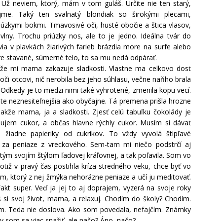
. Už neviem, ktorý, mám v tom guláš. Určite nie ten starý,
me. Taký ten svalnatý blondiak so širokými plecami,
kymi bokmi. Tmavosivé oči, husté obočie a štica vlasov,
vlny. Trochu priúzky nos, ale to je jedno. Ideálna tvár do
ovia v plavkách žiarivých farieb brázdia more na surfe alebo
bre stavané, súmerné telo, to sa mu nedá odpárať.
 že mi mama zakazuje sladkosti. Vlastne ma celkovo dosť
oči otcovi, nič nerobila bez jeho súhlasu, večne naňho brala
Odkedy je to medzi nimi také vyhrotené, zmenila kopu vecí.
te neznesiteľnejšia ako obyčajne. Tá premena prišla hrozne
Takže mama, ja a sladkosti. Zjesť celú tabuľku čokolády je
jem cukor, a občas hlavne rýchly cukor. Musím si dávať
 žiadne papieriky od cukríkov. To vždy vyvolá štipľavé
m za peniaze z vreckového. Sem-tam mi niečo podstrčí aj
tým svojím štýlom ľadovej kráľovnej, a tak poľavila. Som vo
tiž v pravý čas postihla kríza stredného veku, chce byť vo
m, ktorý z nej žmýka nehorázne peniaze a učí ju meditovať.
akt super. Veď ja jej to aj doprajem, vyzerá na svoje roky
š si svoj život, mama, a relaxuj. Chodím do školy? Chodím.
čím. Teda nie doslova. Ako som povedala, nefajčím. Známky
som sa viac snažiť, ale načo? Áno, načo?