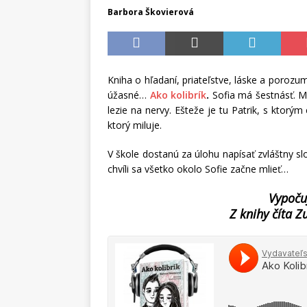
Barbora Škovierová
Kniha o hľadaní, priateľstve, láske a poroz
úžasné…
Ako kolibrík
.
Sofia má šestnásť. M
lezie na nervy. Ešteže je tu Patrik, s ktor
ktorý miluje.
V škole dostanú za úlohu napísať zvláštny slo
chvíli sa všetko okolo Sofie začne mlieť…
Vypoču
Z knihy číta Z