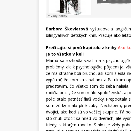
Barbora Škovierová
vyštudovala angličti
bilingválnych detských kníh. Pracuje ako lekto
Prečítajte si prvú kapitolu z knihy
Ako ko
Je to všetko v keli
Mama sa rozhodla vziať ma k psychologičke.
problémy, ale k psychologičke pôjdem ja, vš
že ma strašne bolí brucho, asi som zjedla n
vypátrať, že som sa s babami a Patrikom opi
predstavím, čo všetko som do seba naliala.
rodičia pocit, že som málo spoločenská, a p
polici stálo pätnásť fliaš vodky. Prepočítala
som žúrky mala plné zuby. Nechápem, prečo
dvojici, ako keď sú vo väčšej skupine. Tá p
sto chutí otočiť sa hneď vo dverách, ale vydr
triedy, s ktorým randím. S ním je vždy po