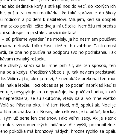
a viac ako dedinské kofy a strkajú nos do vecí, do ktorých ich
be, prišla za mnou matikárka, že také správanie do školy
jú rodičom a pôjdem k riaditeľovi. Milujem, keď sa dospelí
ma takto ponížili ešte dvaja iní učitelia. Nemôžu mi predsa
i sú dospelí a ja stále v pozícii dieťaťa!
ka – sú príšerne vysadení na mobily. Ja ho nesmiem používať
ama netrávila toľko času, tiež mi ho zatrhne. Takto musí
Tvrdí, že ona ho používa na podporu svojho podnikania. Tak
čakávam rovnaký rešpekt.
 chvíľky, snaží sa ku mne priblížiť, ale ten spôsob, ten
na bola kedysi tínedžer? Vôbec si ju tak neviem predstaviť,
ie. Vidím aj to, ako ju mrzí, že nedokáže prekonať ten múr
a inak a lepšie. Hoci občas sa jej to podarí, napríklad keď si
entuje, nevypytuje sa a nepoučuje, iba počúva hudbu, ktorú
e nepredstiera, že sú skutočné, vtedy sa aj vo mne všetko
. Volá sa Päsť na oko. Hrá tam Noel, môj spolužiak. Noel je
odičia pochádzajú z Bosny, ale celkovo. Je to bifľoš, kocka,
y. Tým už serie len chalanov. Fakt veľmi sexy. Ak je Patrik
mok severoamerických Indiánov. Ale vyšší, pochopiteľne.
. Jeho pokožka má bronzový nádych, hrozne rýchlo sa opáli.