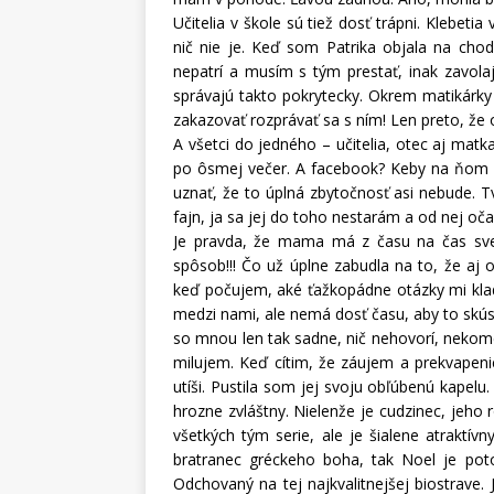
Učitelia v škole sú tiež dosť trápni. Klebeti
nič nie je. Keď som Patrika objala na chod
nepatrí a musím s tým prestať, inak zavola
správajú takto pokrytecky. Okrem matikárky 
zakazovať rozprávať sa s ním! Len preto, že on
A všetci do jedného – učitelia, otec aj mat
po ôsmej večer. A facebook? Keby na ňom m
uznať, že to úplná zbytočnosť asi nebude. 
fajn, ja sa jej do toho nestarám a od nej o
Je pravda, že mama má z času na čas svetlé
spôsob!!! Čo už úplne zabudla na to, že aj o
keď počujem, aké ťažkopádne otázky mi klad
medzi nami, ale nemá dosť času, aby to skúsil
so mnou len tak sadne, nič nehovorí, nekom
milujem. Keď cítim, že záujem a prekvapeni
utíši. Pustila som jej svoju obľúbenú kapelu
hrozne zvláštny. Nielenže je cudzinec, jeho r
všetkých tým serie, ale je šialene atraktívn
bratranec gréckeho boha, tak Noel je poto
Odchovaný na tej najkvalitnejšej biostrave