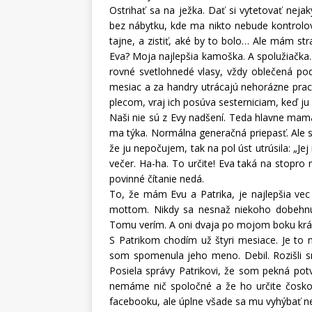
Ostrihať sa na ježka. Dať si vytetovať nej
bez nábytku, kde ma nikto nebude kontrolov
tajne, a zistiť, aké by to bolo… Ale mám s
Eva? Moja najlepšia kamoška. A spolužiačka. 
rovné svetlohnedé vlasy, vždy oblečená p
mesiac a za handry utrácajú nehorázne prach
plecom, vraj ich posúva sesterniciam, keď ju
Naši nie sú z Evy nadšení. Teda hlavne mama
ma týka. Normálna generačná priepasť. Ale s
že ju nepočujem, tak na pol úst utrúsila: „Jej
večer. Ha-ha. To určite! Eva taká na stopr
povinné čítanie nedá.
To, že mám Evu a Patrika, je najlepšia vec
mottom. Nikdy sa nesnaž niekoho dobehnúť
Tomu verím. A oni dvaja po mojom boku kráč
S Patrikom chodím už štyri mesiace. Je to mô
som spomenula jeho meno. Debil. Rozišli 
Posiela správy Patrikovi, že som pekná pot
nemáme nič spoločné a že ho určite čosk
facebooku, ale úplne všade sa mu vyhýbať n