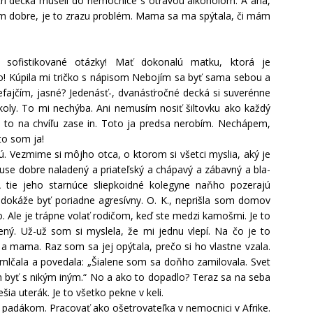
ri decká museli do nemocnice s otravou alkoholom. A aha,
tim dobre, je to zrazu problém. Mama sa ma spýtala, či mám
 sofistikované otázky! Mať dokonalú matku, ktorá je
klo! Kúpila mi tričko s nápisom Nebojím sa byť sama sebou a
Nefajčím, jasné? Jedenásť-, dvanásťročné decká si suverénne
školy. To mi nechýba. Ani nemusím nosiť šiltovku ako každý
je to na chvíľu zase in. Toto ja predsa nerobím. Nechápem,
to som ja!
ú. Vezmime si môjho otca, o ktorom si všetci myslia, aký je
use dobre naladený a priateľský a chápavý a zábavný a bla-
 A tie jeho starnúce sliepkoidné kolegyne naňho pozerajú
dokáže byť poriadne agresívny. O. K., neprišla som domov
. Ale je trápne volať rodičom, keď ste medzi kamošmi. Je to
ený. Už-už som si myslela, že mi jednu vlepí. Na čo je to
a mama. Raz som sa jej opýtala, prečo si ho vlastne vzala.
mlčala a povedala: „Šialene som sa doňho zamilovala. Svet
byť s nikým iným.“ No a ako to dopadlo? Teraz sa na seba
ešia uterák. Je to všetko pekne v keli.
s padákom. Pracovať ako ošetrovateľka v nemocnici v Afrike.