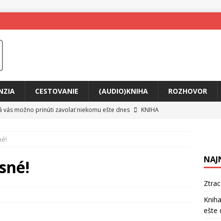
NZIA
CESTOVANIE
(AUDIO)KNIHA
ROZHOVOR
rá vás možno prinúti zavolať niekomu ešte dnes
KNIHA
ríbeh Anity Soul
HUDBA
né!
tkovala rozchod
HUDBA
NAJ
íže cestou na Monte Mabu
HUDBA
sné!
a unikátny akustický koncert
HUDBA
Ztra
 svet plný tajomstiev
FILM
Kniha
ešte 
o posolstvo
HUDBA