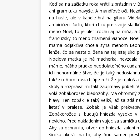
Keď sa na začiatku roka vrátil z prázdnin v
ani gram tuku navyše. A mandľové oči. Nezd
na husle, ale v kapele hrá na gitaru. Vide
ambiciózni ľudia, ktorí chcú pre svoje sladk
meno Noel, to je úlet trochu aj na mňa, a t
francúzsky: to meno znamená Vianoce. Noel 
mama odjakživa chcela syna menom Leon, 
lenže, čo sa nestalo, žena na tej istej ulic
Noelova matka je iná macherka, nevzdala
máme, nášho prudko neodolateľného cudzinc
ich nenormálne štve, že je taký nedosiahnu
takže o ňom trúsia hlúpe reči. Že je teploš
školy a rozprával mi fakt zaujímavý príbeh. V 
volá zobákorožec bledozobý. Má ohromný zo
hlavy. Ten zobák je taký veľký, až sa zdá 
lietať v pralese. Zobák je však prekvap
Zobákorožce si budujú hniezda vysoko v 
nevidno. Pred nakladením vajec sa samička uc
Aby sa ochránila, otvor do hniezda zalepí m
široká akurát na to, aby ňou samec prest