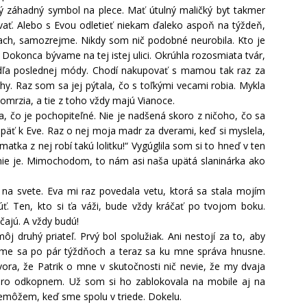
aký záhadný symbol na plece. Mať útulný maličký byt takmer
ať. Alebo s Evou odletieť niekam ďaleko aspoň na týždeň,
trach, samozrejme. Nikdy som nič podobné neurobila. Kto je
Dokonca bývame na tej istej ulici. Okrúhla rozosmiata tvár,
odľa poslednej módy. Chodí nakupovať s mamou tak raz za
y. Raz som sa jej pýtala, čo s toľkými vecami robia. Mykla
 omrzia, a tie z toho vždy majú Vianoce.
, čo je pochopiteľné. Nie je nadšená skoro z ničoho, čo sa
päť k Eve. Raz o nej moja madr za dverami, keď si myslela,
 matka z nej robí takú lolitku!“ Vygúglila som si to hneď v ten
o nie je. Mimochodom, to nám asi naša upätá slaninárka ako
 na svete. Eva mi raz povedala vetu, ktorá sa stala mojím
. Ten, kto si ťa váži, bude vždy kráčať po tvojom boku.
ajú. A vždy budú!
j druhý priateľ. Prvý bol spolužiak. Ani nestojí za to, aby
sme sa po pár týždňoch a teraz sa ku mne správa hnusne.
vora, že Patrik o mne v skutočnosti nič nevie, že my dvaja
oro odkopnem. Už som si ho zablokovala na mobile aj na
emôžem, keď sme spolu v triede. Dokelu.