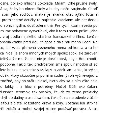
 Bosne, bol ako mliečna čokoláda. Mňam. Dlhé pružné svaly,
á sa, že by ho okrem školy a hudby niečo zaujímalo. Chodí
la som jeho rodičov, matka je lekárka, otec ajťák, totálne
é prominentné detičky to najlepšie vzdelanie. Ale dať decku
o som, myslím, dosť tolerantná. Pre tých, ktorí nevedia po
mi raz pobavene vysvetľoval, ako k tomu menu prišiel. Jeho
vraj podľa nejakého starého francúzskeho filmu. Lenže,
i porodila krátko pred ňou chlapca a dala mu meno Leon! Ale
 to, iba vzala písmená vysneného mena od konca a tu ho
a! Noel je snom mnohých mojich spolužiačok, ale zároveň
teľný a že mu žiadna nie je dosť dobrá, aby s ňou chodil,
 a podobne. Tak či tak, predvčerom sme spolu náhodou šli zo
lete boli na dovolenke v Malajzii a videli tam vtáka, ktorý sa
bák, ktorý skutočne pripomína čudesný roh vyčnievajúci z
nemožné, aby ho vták uniesol, nieto aby sa s ním ešte dalo
ivo ľahký – a hlavne potrebný. Načo? Slúži ako čakan.
dutinách stromov, tak vysoko, že ich zo zeme prakticky
hýli do dutiny a usadí sa tam, čakajúc na narodenie vtáčat.
altou z blata, rozžutého dreva a kôry. Zostane len štrbina
rčil zobák a mohol svojej rodine podávať potravu. A tak