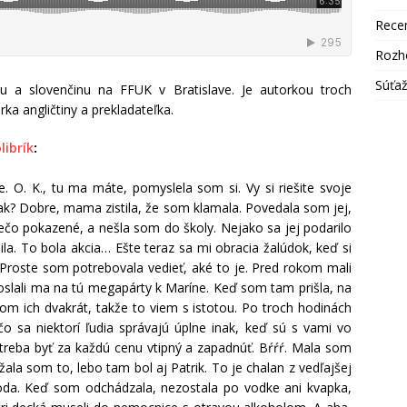
Rece
Rozh
Súťa
nu a slovenčinu na FFUK v Bratislave. Je autorkou troch
rka angličtiny a prekladateľka.
librík
:
 O. K., tu ma máte, pomyslela som si. Vy si riešite svoje
ak? Dobre, mama zistila, že som klamala. Povedala som jej,
iečo pokazené, a nešla som do školy. Nejako sa jej podarilo
la. To bola akcia… Ešte teraz sa mi obracia žalúdok, keď si
 Proste som potrebovala vedieť, aké to je. Pred rokom mali
oslali ma na tú megapárty k Maríne. Keď som tam prišla, na
 som ich dvakrát, takže to viem s istotou. Po troch hodinách
 sa niektorí ľudia správajú úplne inak, keď sú s vami vo
otreba byť za každú cenu vtipný a zapadnúť. Bŕŕŕ. Mala som
žala som to, lebo tam bol aj Patrik. To je chalan z vedľajšej
hoda. Keď som odchádzala, nezostala po vodke ani kvapka,