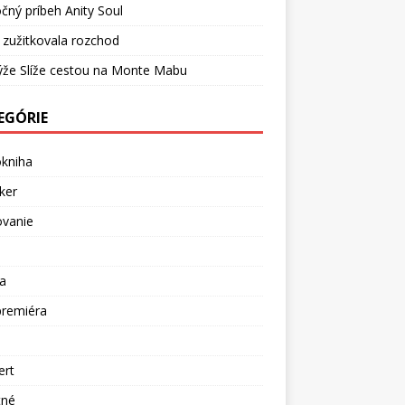
čný príbeh Anity Soul
 zužitkovala rozchod
ýže Slíže cestou na Monte Mabu
EGÓRIE
okniha
ker
ovanie
a
premiéra
a
ert
tné