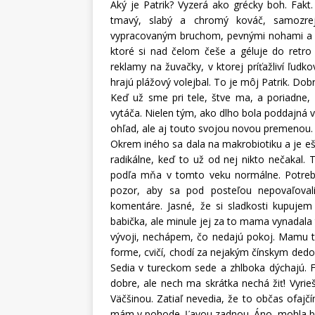
Aký je Patrik? Vyzerá ako grécky boh. Fakt
tmavý, slabý a chromý kováč, samozrej
vypracovaným bruchom, pevnými nohami a úz
ktoré si nad čelom češe a géluje do retro 
reklamy na žuvačky, v ktorej príťažliví ľudk
hrajú plážový volejbal. To je môj Patrik. Do
Keď už sme pri tele, štve ma, a poriadne,
vytáča. Nielen tým, ako dlho bola poddajná v
ohľad, ale aj touto svojou novou premenou. 
Okrem iného sa dala na makrobiotiku a je eš
radikálne, keď to už od nej nikto nečakal. 
podľa mňa v tomto veku normálne. Potrebu
pozor, aby sa pod posteľou nepovaľovali
komentáre. Jasné, že si sladkosti kupuje
babička, ale minule jej za to mama vynadala 
vývoji, nechápem, čo nedajú pokoj. Mamu to
forme, cvičí, chodí za nejakým čínskym dedo
Sedia v tureckom sede a zhlboka dýchajú. F
dobre, ale nech ma skrátka nechá žiť! Vyrie
Väčšinou. Zatiaľ nevedia, že to občas ofaj
mám v pohode. Ľavou zadnou. Áno, mohla by 