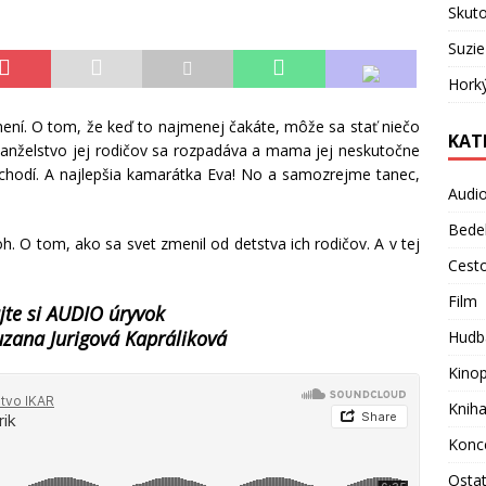
Skuto
Suzie
Hork
umení. O tom, že keď to najmenej čakáte, môže sa stať niečo
KAT
anželstvo jej rodičov sa rozpadáva a mama jej neskutočne
ým chodí. A najlepšia kamarátka Eva! No a samozrejme tanec,
Audi
Bede
h. O tom, ako sa svet zmenil od detstva ich rodičov. A v tej
Cest
Film
jte si AUDIO úryvok
uzana Jurigová Kapráliková
Hudb
Kino
Knih
Konc
Osta