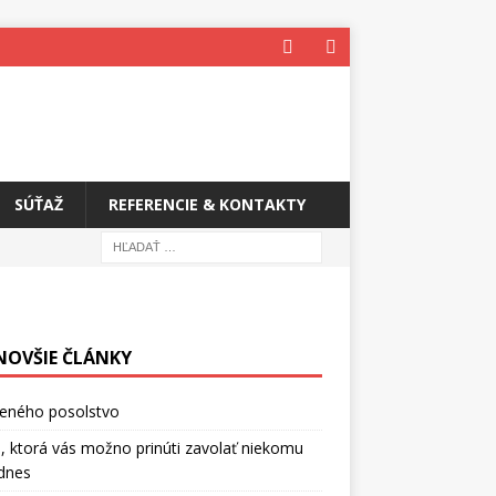
SÚŤAŽ
REFERENCIE & KONTAKTY
NOVŠIE ČLÁNKY
ceného posolstvo
, ktorá vás možno prinúti zavolať niekomu
dnes