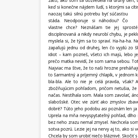
zato, ako som sa dozvedela na druhý deň, t
keď si konečne nájdem ľudí, s ktorými sa cí
naozaj takú silnú potrebu
byť súčasťou
stáda. Neodporuje si náhodou? Čo
vlastne chce? Neznášam tie jej sprosté
disciplinovaná a nikdy neurobí chybu, je pe
myslela si, že tým sa to spraví. Ha-ha-ha. 
zapaľujú jednu od druhej, len čo vyjdú zo 
idiot – kam pozrieš, všetci ich majú, lebo 
prečo matka nevidí, že som sama sebou. To
Najviac ma štve, že to naši hrozne preháňaj
to šarmantný a príjemný chlapík, v jednom k
bla-bla. Ale to nie je celá pravda, však?
zbožňujúcim pohľadom, pričom netušia, že 
načas. Nestíhala som. Mala som zavolať, áno
slabošské. Otec vie zúriť ako zmyslov zbav
dobré? Túto jeho podobu asi poznám len ja 
Uprela na mňa nevyspytateľný pohľad, dlho 
bez neho zrazu nemal zmysel. Nechcela som 
sotva pozrú. Lezie jej na nervy aj to, ako si v
Chcela by som urobiť niečo bláznivé. Skočiť 