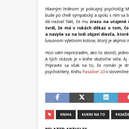
Hlavným hrdinom je policajný psychológ Mar
bude po chvíli sympatický a spolu s ním sa 
dá nazvať fakt, že mu
zrazu na utajené 
tvrdí, že má v rukách dôkaz o tom, čo
a navyše sa na lodi objaví dievča, kto
luxusnom výletnom kolose, ktorý je akýmsi
Hoci vám neprezradím, ako to skončí, jedn
A tých otázok je v knihe skutočne veľa. Aj n
Pripravte sa však na to, že román je dr
psychotrilery. Knihu
Pasažier 23
v slovenčine
KNIHA
KUKNI NA TO
PASAŽI