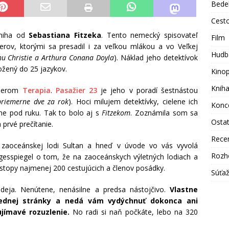
Bede
Cest
kniha od
Sebastiana Fitzeka
. Tento nemecký spisovateľ
Film
erov, ktorými sa presadil i za veľkou mlákou a vo Veľkej
Hudb
thu Christie a Arthura Conana Doyla
). Náklad jeho detektívok
ložený do 25 jazykov.
Kino
Knih
rilerom
Terapia
.
Pasažier 23
je jeho v poradí šestnástou
 priemerne dve za rok
). Hoci milujem detektívky, cielene ich
Konc
ne pod ruku. Tak to bolo aj s
Fitzekom
. Zoznámila som sa
Osta
prvé prečítanie.
Rece
j zaoceánskej lodi Sultan a hneď v úvode vo vás vyvolá
Rozh
gesspiegel o tom, že na zaoceánskych výletných lodiach a
 stopy najmenej 200 cestujúcich a členov posádky.
Súťa
 deja. Nenútene, nenásilne a predsa nástojčivo.
Vlastne
lednej stránky a nedá vám vydýchnuť dokonca ani
jímavé rozuzlenie.
No radi si naň počkáte, lebo na 320