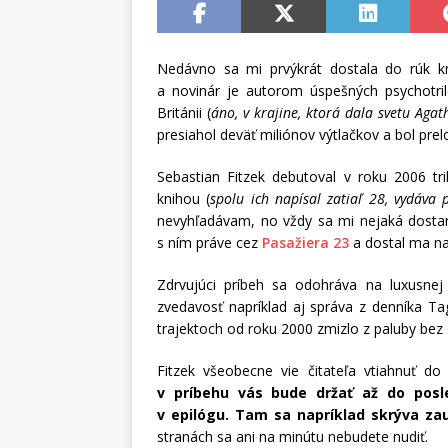
Nedávno sa mi prvýkrát dostala do rúk 
a novinár je autorom úspešných psychotril
Británii (
áno, v krajine, ktorá dala svetu Aga
presiahol deväť miliónov výtlačkov a bol pre
Sebastian Fitzek debutoval v roku 2006 t
knihou (
spolu ich napísal zatiaľ 28, vydáva
nevyhľadávam, no vždy sa mi nejaká dosta
s ním práve cez
Pasažiera 23
a dostal ma na 
Zdrvujúci príbeh sa odohráva na luxusne
zvedavosť napríklad aj správa z denníka Ta
trajektoch od roku 2000 zmizlo z paluby bez
Fitzek všeobecne vie čitateľa vtiahnuť do
v príbehu vás bude držať až do pos
v epilógu. Tam sa napríklad skrýva zau
stranách sa ani na minútu nebudete nudiť.