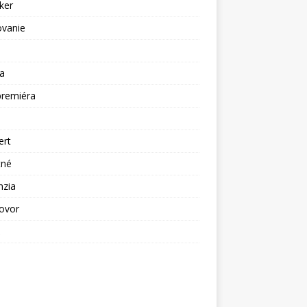
ker
ovanie
a
premiéra
a
ert
tné
nzia
ovor
ž