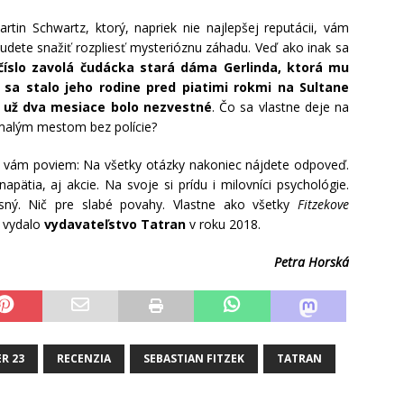
tin Schwartz, ktorý, napriek nie najlepšej reputácii, vám
budete snažiť rozpliesť mysterióznu záhadu. Veď ako inak sa
číslo zavolá čudácka stará dáma Gerlinda, ktorá mu
 sa stalo jeho rodine pred piatimi rokmi na Sultane
ré už dva mesiace bolo nezvestné
. Čo sa vlastne deje na
 malým mestom bez polície?
o vám poviem: Na všetky otázky nakoniec nájdete odpoveď.
apätia, aj akcie. Na svoje si prídu i milovníci psychológie.
sný. Nič pre slabé povahy. Vlastne ako všetky
Fitzekove
 vydalo
vydavateľstvo Tatran
v roku 2018.
Petra Horská
ER 23
RECENZIA
SEBASTIAN FITZEK
TATRAN