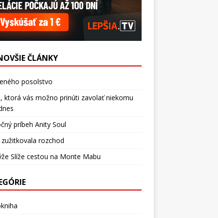
NOVŠIE ČLÁNKY
ceného posolstvo
, ktorá vás možno prinúti zavolať niekomu
dnes
čný príbeh Anity Soul
 zužitkovala rozchod
ýže Slíže cestou na Monte Mabu
EGÓRIE
okniha