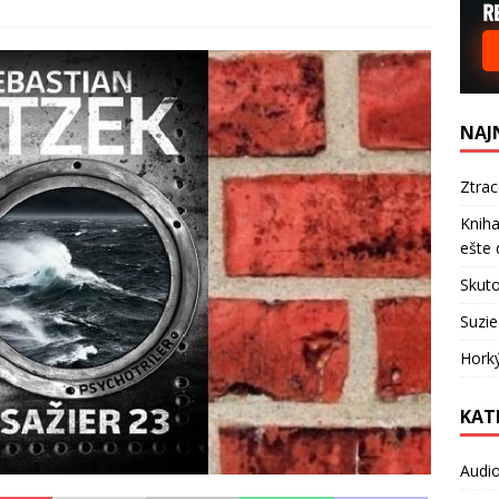
NAJ
Ztra
Kniha
ešte 
Skuto
Suzie
Hork
KAT
Audi