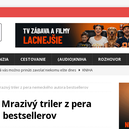
NZIA
CESTOVANIE
(AUDIO)KNIHA
ROZHOVOR
rá vás možno prinúti zavolať niekomu ešte dnes
KNIHA
ríbeh Anity Soul
HUDBA
Mrazivý triler z pera nemeckého autora bestsellerov
tkovala rozchod
HUDBA
íže cestou na Monte Mabu
HUDBA
 Mrazivý triler z pera
a unikátny akustický koncert
HUDBA
bestsellerov
 svet plný tajomstiev
FILM
o posolstvo
HUDBA