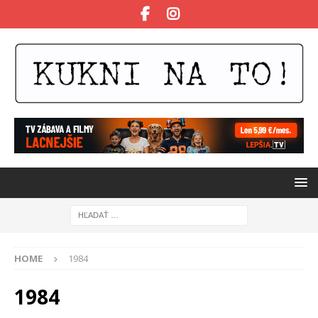
HOME
1984
1984