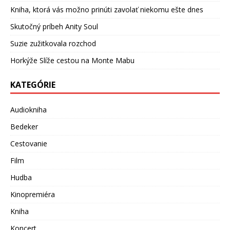
Kniha, ktorá vás možno prinúti zavolať niekomu ešte dnes
Skutočný príbeh Anity Soul
Suzie zužitkovala rozchod
Horkýže Slíže cestou na Monte Mabu
KATEGÓRIE
Audiokniha
Bedeker
Cestovanie
Film
Hudba
Kinopremiéra
Kniha
Koncert