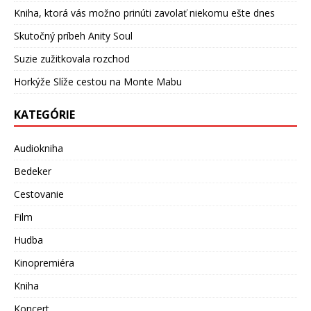
Kniha, ktorá vás možno prinúti zavolať niekomu ešte dnes
Skutočný príbeh Anity Soul
Suzie zužitkovala rozchod
Horkýže Slíže cestou na Monte Mabu
KATEGÓRIE
Audiokniha
Bedeker
Cestovanie
Film
Hudba
Kinopremiéra
Kniha
Koncert