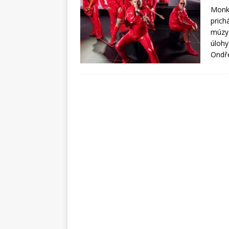
Monke
prich
múzy 
úlohy
Ondře