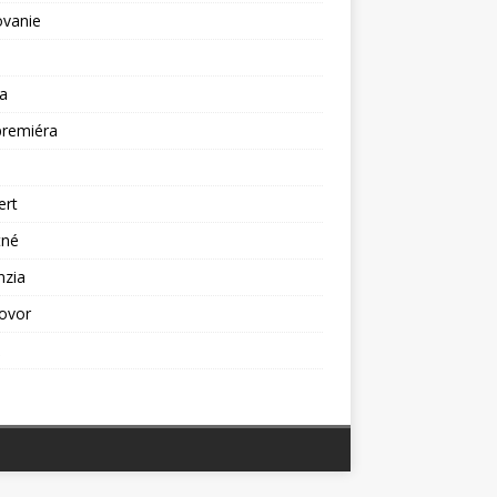
ovanie
a
premiéra
a
ert
tné
nzia
ovor
ž