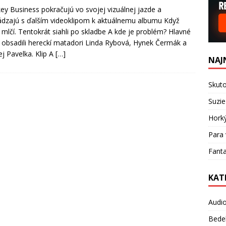
y Business pokračujú vo svojej vizuálnej jazde a
ádzajú s ďalším videoklipom k aktuálnemu albumu Když
mlčí. Tentokrát siahli po skladbe A kde je problém? Hlavné
 obsadili hereckí matadori Linda Rybová, Hynek Čermák a
j Pavelka. Klip A
[…]
NAJ
Skuto
Suzie
Hork
Para 
Fanta
KAT
Audi
Bede