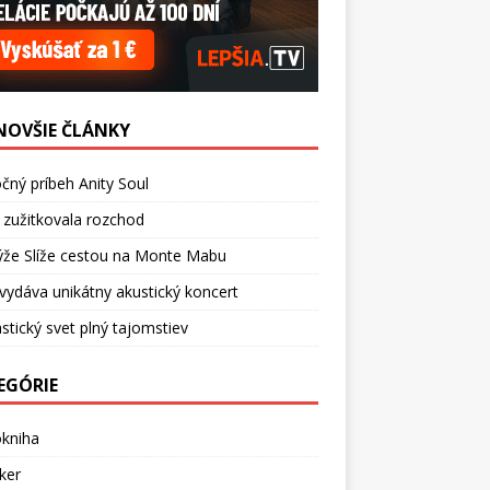
NOVŠIE ČLÁNKY
čný príbeh Anity Soul
 zužitkovala rozchod
ýže Slíže cestou na Monte Mabu
vydáva unikátny akustický koncert
stický svet plný tajomstiev
EGÓRIE
okniha
ker