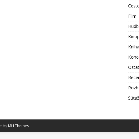
Cest
Film
Hudb
Kino
Knih
Konc
Osta
Rece
Rozh
Súťa
me by
MH Themes