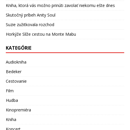
Kniha, ktorá vás možno prinúti zavolať niekomu ešte dnes
Skutočný príbeh Anity Soul
Suzie zužitkovala rozchod
Horkýže Slíže cestou na Monte Mabu
KATEGÓRIE
Audiokniha
Bedeker
Cestovanie
Film
Hudba
Kinopremiéra
Kniha
Koncert