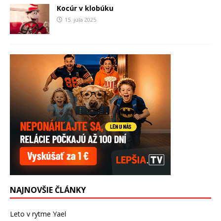
Kocúr v klobúku
15. júla 2025
NAJNOVŠIE ČLÁNKY
Leto v rytme Yael