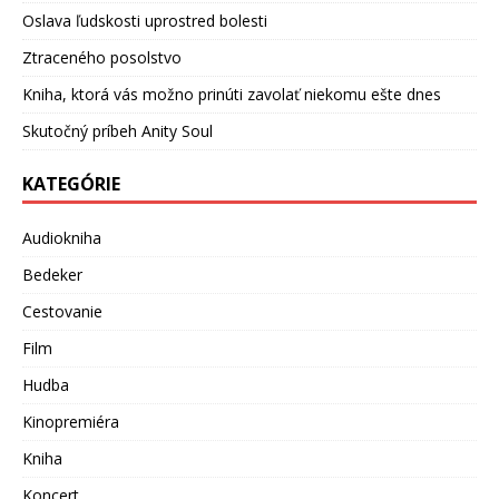
Oslava ľudskosti uprostred bolesti
Ztraceného posolstvo
Kniha, ktorá vás možno prinúti zavolať niekomu ešte dnes
Skutočný príbeh Anity Soul
KATEGÓRIE
Audiokniha
Bedeker
Cestovanie
Film
Hudba
Kinopremiéra
Kniha
Koncert