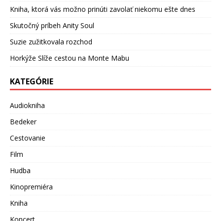
Kniha, ktorá vás možno prinúti zavolať niekomu ešte dnes
Skutočný príbeh Anity Soul
Suzie zužitkovala rozchod
Horkýže Slíže cestou na Monte Mabu
KATEGÓRIE
Audiokniha
Bedeker
Cestovanie
Film
Hudba
Kinopremiéra
Kniha
Koncert