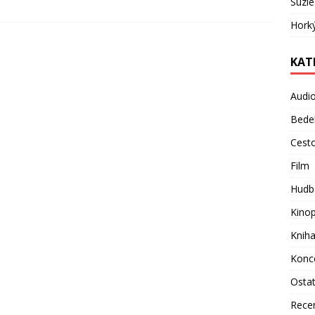
Suzie
Hork
KAT
Audi
Bede
Cest
Film
Hudb
Kino
Knih
Konc
Osta
Rece