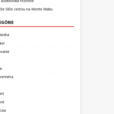
 zužitkovala rozchod
ýže Slíže cestou na Monte Mabu
EGÓRIE
okniha
ker
ovanie
a
premiéra
a
ert
tné
nzia