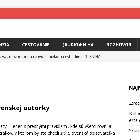
NZIA
CESTOVANIE
(AUDIO)KNIHA
ROZHOVOR
rá vás možno prinúti zavolať niekomu ešte dnes
KNIHA
ríbeh Anity Soul
HUDBA
tkovala rozchod
HUDBA
NAJ
íže cestou na Monte Mabu
HUDBA
a unikátny akustický koncert
HUDBA
Ztra
venskej autorky
 svet plný tajomstiev
FILM
Kniha
ešte 
o posolstvo
HUDBA
vety – jeden s presnými pravidlami, kde sú všetci rovní a
Skuto
rakov. V ktorom by ste chceli žiť? Slovenská spisovateľka