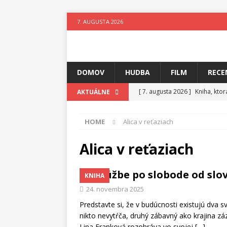
7. AUGUSTA 2026
DOMOV
HUDBA
FILM
RECE
[ 7. augusta 2026 ]
Kniha, kto
AKTUÁLNE
[ 6. augusta 2026 ]
Skutočný p
HOME
Alica v reťaziach
[ 5. augusta 2026 ]
Suzie zuži
[ 4. augusta 2026 ]
Horkýže Sl
Alica v reťaziach
[ 3. augusta 2026 ]
Para vydáv
O túžbe po slobode od slo
KNIHA
[ 3. augusta 2026 ]
Fantastický
24. novembra 2025
[ 7. augusta 2026 ]
Ztracenéh
Predstavte si, že v budúcnosti existujú dva s
nikto nevytŕča, druhý zábavný ako krajina záz
Lina Franková rozohráva vo svojej
[…]