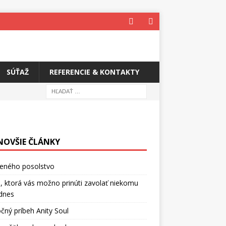
SÚŤAŽ
REFERENCIE & KONTAKTY
NOVŠIE ČLÁNKY
ceného posolstvo
, ktorá vás možno prinúti zavolať niekomu
dnes
čný príbeh Anity Soul