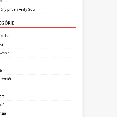
dnes
čný príbeh Anity Soul
EGÓRIE
okniha
ker
ovanie
a
premiéra
a
ert
tné
nzia