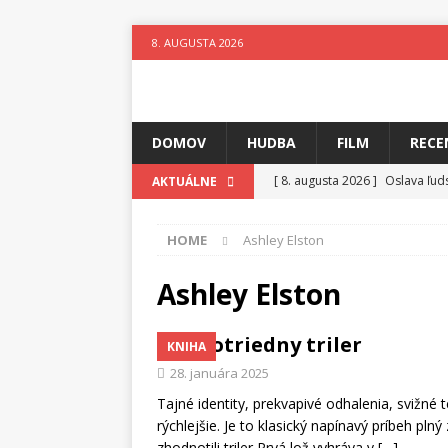
8. AUGUSTA 2026
DOMOV
HUDBA
FILM
RECE
[ 8. augusta 2026 ]
Oslava ľud
AKTUÁLNE
[ 7. augusta 2026 ]
Ztracenéh
HOME
Ashley Elston
[ 7. augusta 2026 ]
Kniha, kto
[ 6. augusta 2026 ]
Skutočný p
Ashley Elston
[ 5. augusta 2026 ]
Suzie zuži
Prvotriedny triler
KNIHA
[ 4. augusta 2026 ]
Horkýže Sl
28. januára 2025
[ 8. augusta 2026 ]
Leto v ryt
Tajné identity, prekvapivé odhalenia, svižné 
rýchlejšie. Je to klasický napínavý príbeh plný
zhodnotili triler Prvá lož vyhráva v
[…]