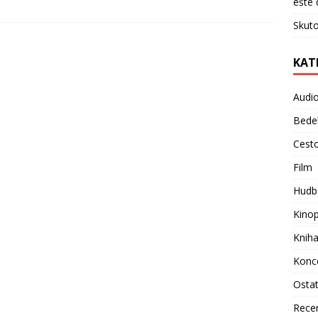
ešte 
Skuto
KAT
Audi
Bede
Cest
Film
Hudb
Kino
Knih
Konc
Osta
Rece