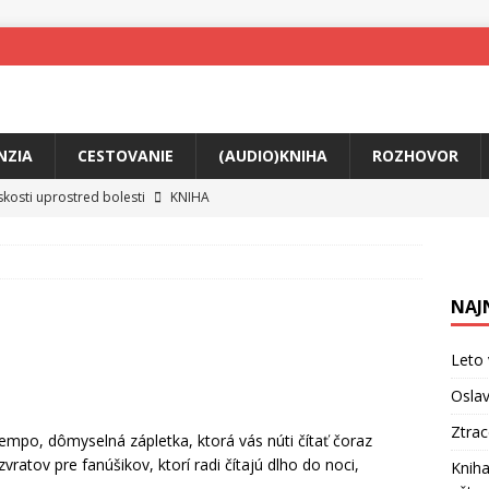
NZIA
CESTOVANIE
(AUDIO)KNIHA
ROZHOVOR
skosti uprostred bolesti
KNIHA
o posolstvo
HUDBA
rá vás možno prinúti zavolať niekomu ešte dnes
KNIHA
NAJ
ríbeh Anity Soul
HUDBA
tkovala rozchod
HUDBA
Leto 
íže cestou na Monte Mabu
HUDBA
Oslav
me Yael
HUDBA
Ztra
tempo, dômyselná zápletka, ktorá vás núti čítať čoraz
 zvratov pre fanúšikov, ktorí radi čítajú dlho do noci,
Kniha