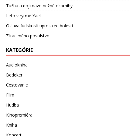
Túžba a dojímavo nežné okamihy
Leto v rytme Yael
Oslava ľudskosti uprostred bolesti
Ztraceného posolstvo
KATEGÓRIE
Audiokniha
Bedeker
Cestovanie
Film
Hudba
Kinopremiéra
Kniha
Koncert