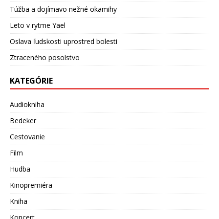
Túžba a dojímavo nežné okamihy
Leto v rytme Yael
Oslava ľudskosti uprostred bolesti
Ztraceného posolstvo
KATEGÓRIE
Audiokniha
Bedeker
Cestovanie
Film
Hudba
Kinopremiéra
Kniha
Koncert