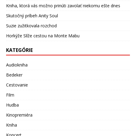
Kniha, ktorá vás možno prinúti zavolať niekomu ešte dnes
Skutočný príbeh Anity Soul
Suzie zužitkovala rozchod
Horkýže Slíže cestou na Monte Mabu
KATEGÓRIE
Audiokniha
Bedeker
Cestovanie
Film
Hudba
Kinopremiéra
Kniha
Koncert