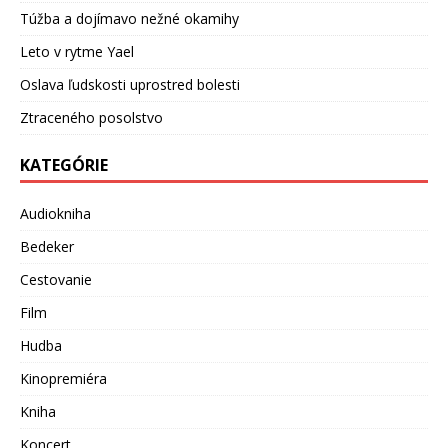
Túžba a dojímavo nežné okamihy
Leto v rytme Yael
Oslava ľudskosti uprostred bolesti
Ztraceného posolstvo
KATEGÓRIE
Audiokniha
Bedeker
Cestovanie
Film
Hudba
Kinopremiéra
Kniha
Koncert