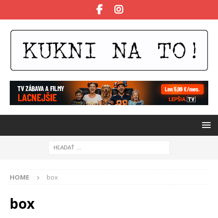
HOME
box
box