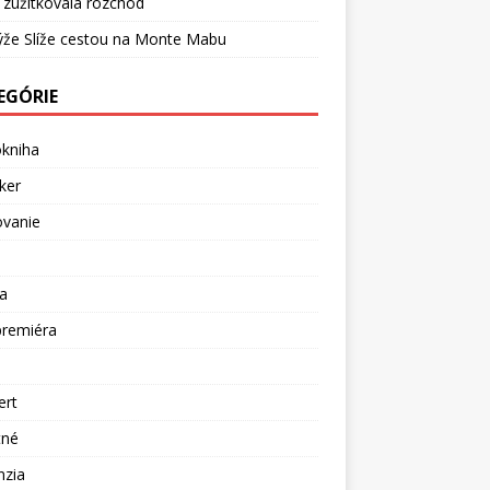
 zužitkovala rozchod
ýže Slíže cestou na Monte Mabu
EGÓRIE
okniha
ker
ovanie
a
premiéra
a
ert
tné
nzia