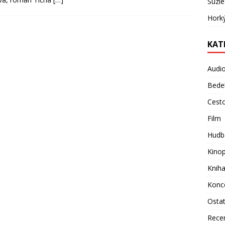
Suzie
Hork
KAT
Audi
Bede
Cest
Film
Hudb
Kino
Knih
Konc
Osta
Rece