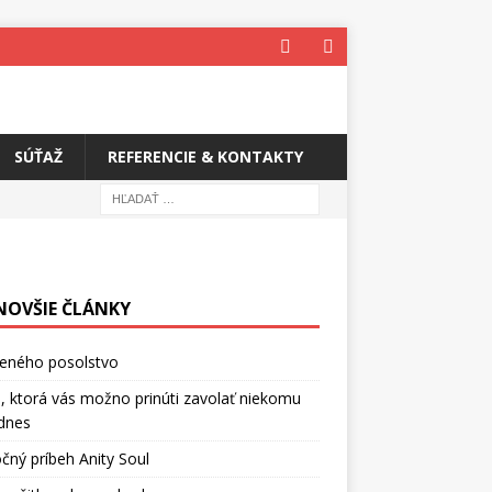
SÚŤAŽ
REFERENCIE & KONTAKTY
NOVŠIE ČLÁNKY
ceného posolstvo
, ktorá vás možno prinúti zavolať niekomu
dnes
čný príbeh Anity Soul