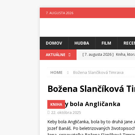
7. AUGUSTA 2026
DOMOV
HUDBA
FILM
RECE
[ 7. augusta 2026 ]
Kniha, kto
AKTUÁLNE
[ 6. augusta 2026 ]
Skutočný p
HOME
Božena Slančíková Timrava
[ 5. augusta 2026 ]
Suzie zuži
[ 4. augusta 2026 ]
Horkýže Sl
Božena Slančíková T
[ 3. augusta 2026 ]
Para vydáv
Keby bola Angličanka
KNIHA
[ 3. augusta 2026 ]
Fantastický
22. októbra 2025
[ 7. augusta 2026 ]
Ztracenéh
Keby bola Angličanka, bola by to druhá Jan
Jozef Banáš. Po beletrizovaných životopisoch
žena, spisovateľka Božena Slančíková Timr