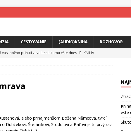
NZIA
CESTOVANIE
(AUDIO)KNIHA
ROZHOVOR
rá vás možno prinúti zavolať niekomu ešte dnes
KNIHA
ríbeh Anity Soul
HUDBA
tkovala rozchod
HUDBA
NAJ
íže cestou na Monte Mabu
HUDBA
imrava
a unikátny akustický koncert
HUDBA
Ztra
 svet plný tajomstiev
FILM
Kniha
ešte 
o posolstvo
HUDBA
e Austenová, alebo prinajmenšom Božena Němcová, tvrdí
Skuto
 o Dubčekovi, Štefánikovi, Stodolovi a Baťovi je tu prvý raz
ava, román Tichá
[…]