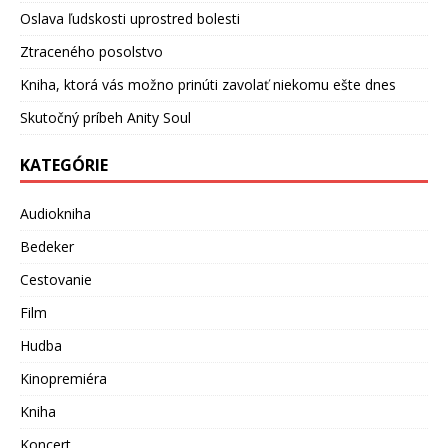
Oslava ľudskosti uprostred bolesti
Ztraceného posolstvo
Kniha, ktorá vás možno prinúti zavolať niekomu ešte dnes
Skutočný príbeh Anity Soul
KATEGÓRIE
Audiokniha
Bedeker
Cestovanie
Film
Hudba
Kinopremiéra
Kniha
Koncert