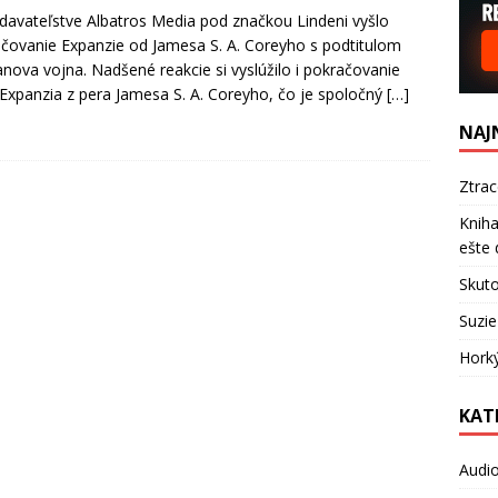
davateľstve Albatros Media pod značkou Lindeni vyšlo
čovanie Expanzie od Jamesa S. A. Coreyho s podtitulom
anova vojna. Nadšené reakcie si vyslúžilo i pokračovanie
 Expanzia z pera Jamesa S. A. Coreyho, čo je spoločný
[…]
NAJ
Ztra
Kniha
ešte 
Skuto
Suzie
Hork
KAT
Audi