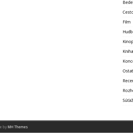
Bede
Cest
Film
Hudb
Kino
Knih
Konc
Osta
Rece
Rozh
Súťa
me by
MH Themes