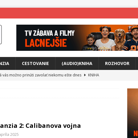
NZIA
CESTOVANIE
(AUDIO)KNIHA
ROZHOVOR
rá vás možno prinúti zavolať niekomu ešte dnes
KNIHA
ríbeh Anity Soul
HUDBA
tkovala rozchod
HUDBA
íže cestou na Monte Mabu
HUDBA
a unikátny akustický koncert
HUDBA
anzia 2: Calibanova vojna
 svet plný tajomstiev
FILM
apríla 2025
o posolstvo
HUDBA