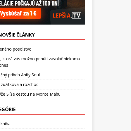
NOVŠIE ČLÁNKY
ceného posolstvo
, ktorá vás možno prinúti zavolať niekomu
dnes
čný príbeh Anity Soul
 zužitkovala rozchod
ýže Slíže cestou na Monte Mabu
EGÓRIE
okniha