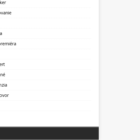
ker
ovanie
a
premiéra
a
ert
tné
nzia
ovor
ž