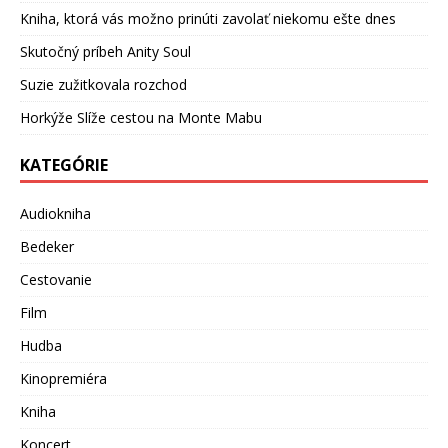
Kniha, ktorá vás možno prinúti zavolať niekomu ešte dnes
Skutočný príbeh Anity Soul
Suzie zužitkovala rozchod
Horkýže Slíže cestou na Monte Mabu
KATEGÓRIE
Audiokniha
Bedeker
Cestovanie
Film
Hudba
Kinopremiéra
Kniha
Koncert