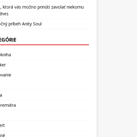
, ktorá vás možno prinúti zavolať niekomu
dnes
čný príbeh Anity Soul
EGÓRIE
okniha
ker
ovanie
a
premiéra
a
ert
tné