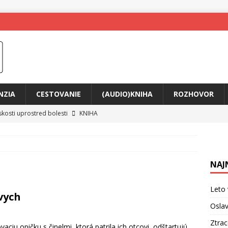
NZIA
CESTOVANIE
(AUDIO)KNIHA
ROZHOVOR
skosti uprostred bolesti
KNIHA
o posolstvo
HUDBA
rá vás možno prinúti zavolať niekomu ešte dnes
KNIHA
NAJ
ríbeh Anity Soul
HUDBA
tkovala rozchod
HUDBA
Leto 
vych
íže cestou na Monte Mabu
HUDBA
Oslav
me Yael
HUDBA
Ztra
aciu opičku s činelmi, ktorá patrila ich otcovi, odštartujú