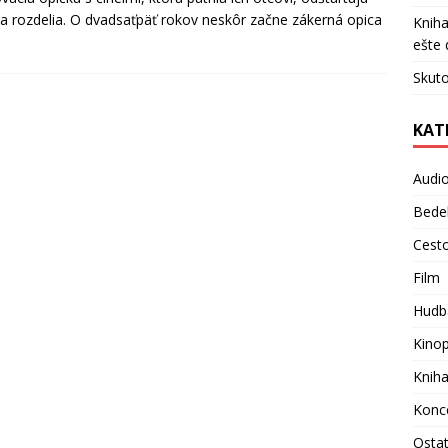
 sa rozdelia. O dvadsaťpäť rokov neskôr začne zákerná opica
Kniha
ešte 
Skuto
KAT
Audi
Bede
Cest
Film
Hudb
Kino
Knih
Konc
Osta