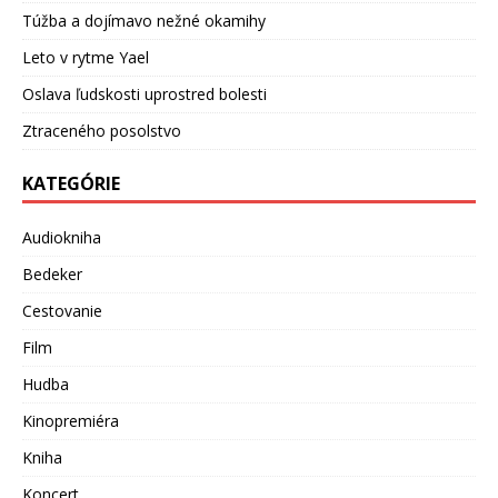
Túžba a dojímavo nežné okamihy
Leto v rytme Yael
Oslava ľudskosti uprostred bolesti
Ztraceného posolstvo
KATEGÓRIE
Audiokniha
Bedeker
Cestovanie
Film
Hudba
Kinopremiéra
Kniha
Koncert