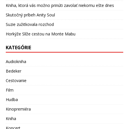
Kniha, ktorá vás možno prinúti zavolať niekomu ešte dnes
Skutočný príbeh Anity Soul
Suzie zužitkovala rozchod
Horkýže Slíže cestou na Monte Mabu
KATEGÓRIE
Audiokniha
Bedeker
Cestovanie
Film
Hudba
Kinopremiéra
Kniha
Koncert