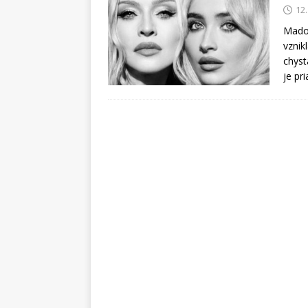
12
Madon
vznik
chyst
je pr