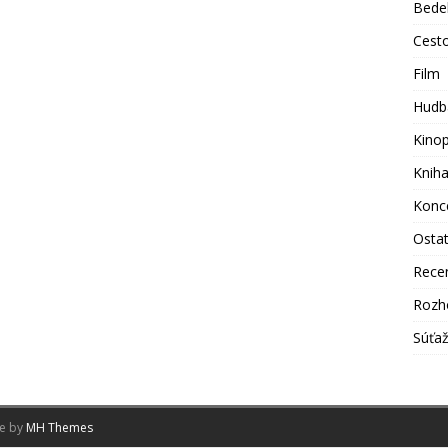
Bede
Cest
Film
Hudb
Kino
Knih
Konc
Osta
Rece
Rozh
Súťa
me by
MH Themes