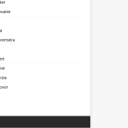
ker
ovanie
a
premiéra
a
ert
tné
nzia
ovor
ž