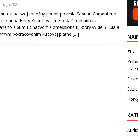
. mája 2026
na si na svoj tanečný parket pozvala Sabrinu Carpenter a
la skladba Bring Your Love. Ide o ďalšiu skladbu z
aného albumu s názvom Confessions II, ktorý vyjde 3. júla a
iamym pokračovaním kultovej platne
[…]
NAJ
Ztra
Kniha
ešte 
Skuto
Suzie
Hork
KAT
Audi