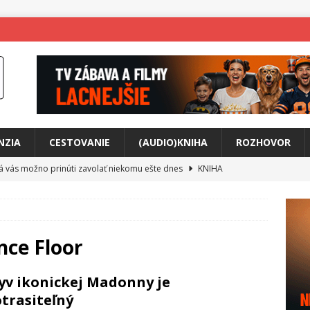
NZIA
CESTOVANIE
(AUDIO)KNIHA
ROZHOVOR
rá vás možno prinúti zavolať niekomu ešte dnes
KNIHA
ríbeh Anity Soul
HUDBA
tkovala rozchod
HUDBA
íže cestou na Monte Mabu
HUDBA
nce Floor
a unikátny akustický koncert
HUDBA
yv ikonickej Madonny je
 svet plný tajomstiev
FILM
trasiteľný
o posolstvo
HUDBA