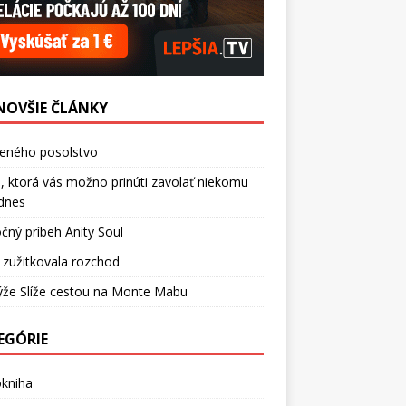
NOVŠIE ČLÁNKY
ceného posolstvo
, ktorá vás možno prinúti zavolať niekomu
dnes
čný príbeh Anity Soul
 zužitkovala rozchod
ýže Slíže cestou na Monte Mabu
EGÓRIE
okniha