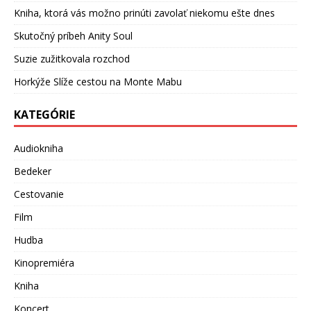
Kniha, ktorá vás možno prinúti zavolať niekomu ešte dnes
Skutočný príbeh Anity Soul
Suzie zužitkovala rozchod
Horkýže Slíže cestou na Monte Mabu
KATEGÓRIE
Audiokniha
Bedeker
Cestovanie
Film
Hudba
Kinopremiéra
Kniha
Koncert