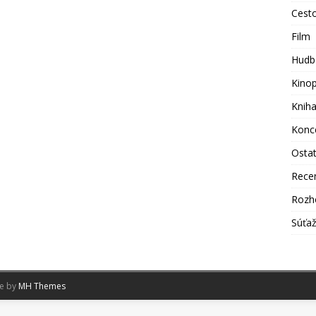
Cest
Film
Hudb
Kino
Knih
Konc
Osta
Rece
Rozh
Súťa
me by
MH Themes