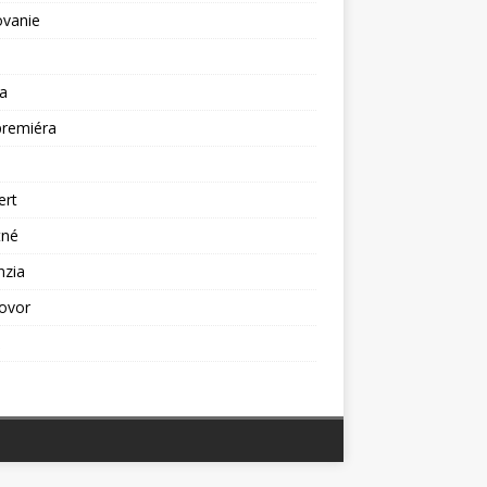
ovanie
a
premiéra
a
ert
tné
nzia
ovor
ž