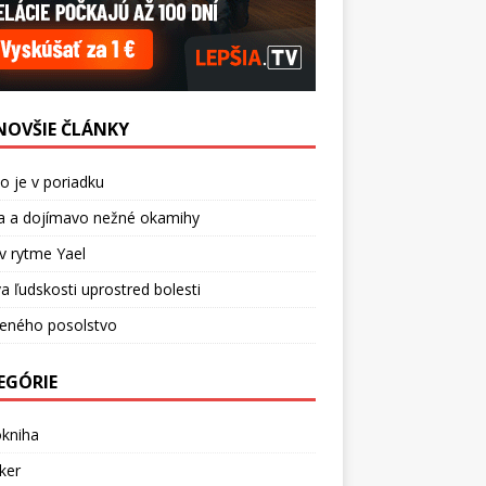
NOVŠIE ČLÁNKY
o je v poriadku
a a dojímavo nežné okamihy
v rytme Yael
a ľudskosti uprostred bolesti
ceného posolstvo
EGÓRIE
okniha
ker