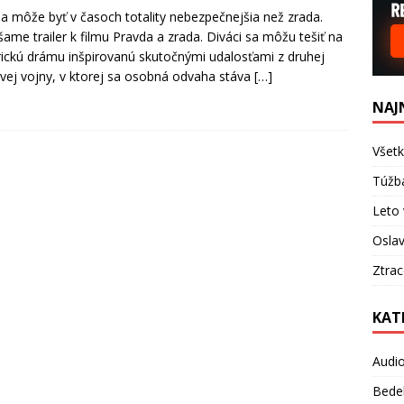
a môže byť v časoch totality nebezpečnejšia než zrada.
šame trailer k filmu Pravda a zrada. Diváci sa môžu tešiť na
rickú drámu inšpirovanú skutočnými udalosťami z druhej
vej vojny, v ktorej sa osobná odvaha stáva
[…]
NAJ
Všetk
Túžb
Leto 
Oslav
Ztra
KAT
Audi
Bede