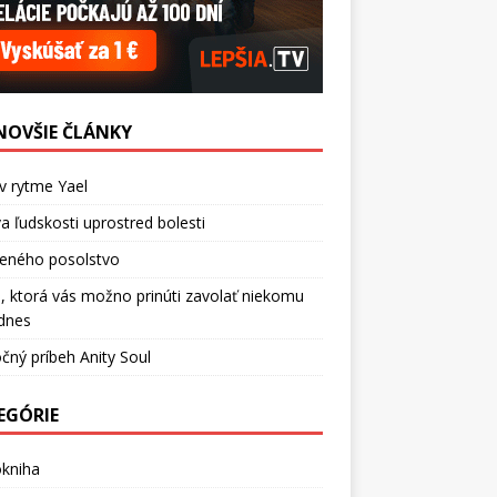
NOVŠIE ČLÁNKY
v rytme Yael
a ľudskosti uprostred bolesti
ceného posolstvo
, ktorá vás možno prinúti zavolať niekomu
dnes
čný príbeh Anity Soul
EGÓRIE
okniha