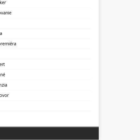
ker
ovanie
a
premiéra
a
ert
tné
nzia
ovor
ž