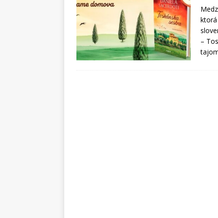
Medzi
ktorá
slove
– Tos
tajom