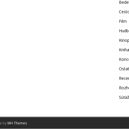
Bede
Cest
Film
Hudb
Kino
Knih
Konc
Osta
Rece
Rozh
Súťa
me by
MH Themes