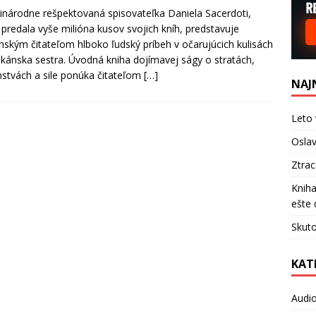
národne rešpektovaná spisovateľka Daniela Sacerdoti,
 predala vyše milióna kusov svojich kníh, predstavuje
nským čitateľom hlboko ľudský príbeh v očarujúcich kulisách
kánska sestra. Úvodná kniha dojímavej ságy o stratách,
stvách a sile ponúka čitateľom
[…]
NAJ
Leto 
Oslav
Ztra
Kniha
ešte 
Skuto
KAT
Audi