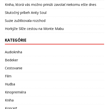
Kniha, ktorá vás možno prinúti zavolať niekomu ešte dnes
Skutočný príbeh Anity Soul
Suzie zužitkovala rozchod
Horkýže Slíže cestou na Monte Mabu
KATEGÓRIE
Audiokniha
Bedeker
Cestovanie
Film
Hudba
Kinopremiéra
Kniha
Koncert