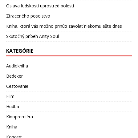
Oslava ľudskosti uprostred bolesti
Ztraceného posolstvo
Kniha, ktorá vás možno prinúti zavolať niekomu ešte dnes
Skutočný príbeh Anity Soul
KATEGÓRIE
Audiokniha
Bedeker
Cestovanie
Film
Hudba
Kinopremiéra
Kniha
Koncert