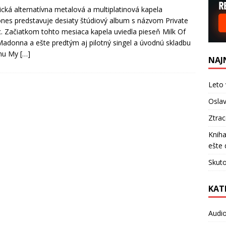
cká alternatívna metalová a multiplatinová kapela
nes predstavuje desiaty štúdiový album s názvom Private
. Začiatkom tohto mesiaca kapela uviedla pieseň Milk Of
adonna a ešte predtým aj pilotný singel a úvodnú skladbu
mu My
[…]
NAJ
Leto 
Oslav
Ztra
Kniha
ešte 
Skuto
KAT
Audi