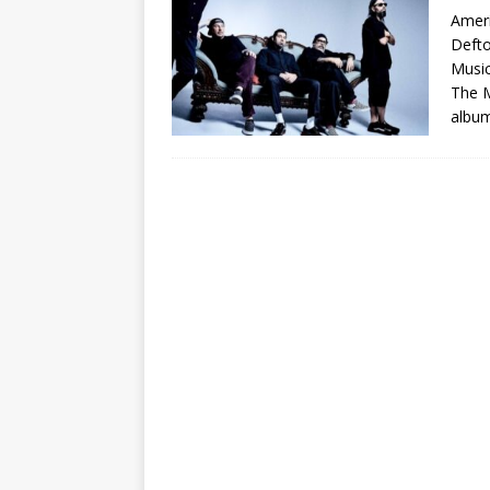
Ameri
Defto
Music
The M
albu