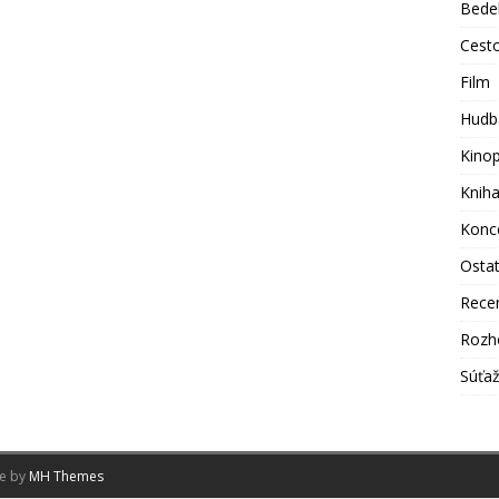
Bede
Cest
Film
Hudb
Kino
Knih
Konc
Osta
Rece
Rozh
Súťa
me by
MH Themes