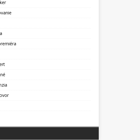
ker
ovanie
a
premiéra
a
ert
tné
nzia
ovor
ž