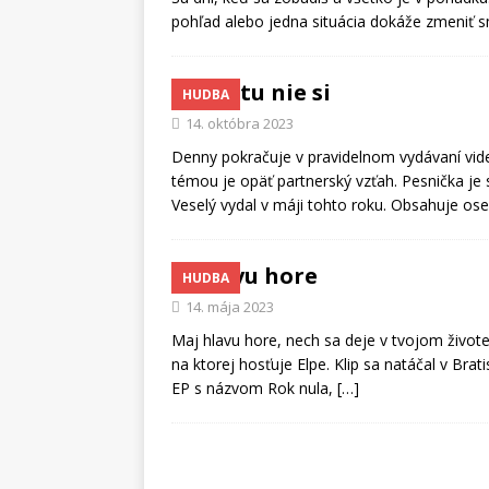
pohľad alebo jedna situácia dokáže zmeniť s
Keď tu nie si
HUDBA
14. októbra 2023
Denny pokračuje v pravidelnom vydávaní vide
témou je opäť partnerský vzťah. Pesnička j
Veselý vydal v máji tohto roku. Obsahuje o
Hlavu hore
HUDBA
14. mája 2023
Maj hlavu hore, nech sa deje v tvojom život
na ktorej hosťuje Elpe. Klip sa natáčal v Bra
EP s názvom Rok nula,
[…]