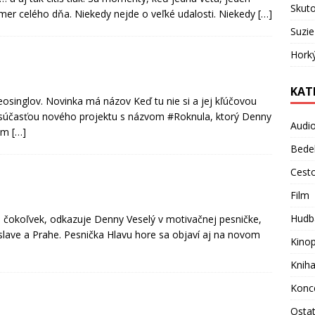
Skuto
mer celého dňa. Niekedy nejde o veľké udalosti. Niekedy
[…]
Suzie
Hork
KAT
osinglov. Novinka má názov Keď tu nie si a jej kľúčovou
e súčasťou nového projektu s názvom #Roknula, ktorý Denny
Audi
sem
[…]
Bede
Cest
Film
Hudb
e čokoľvek, odkazuje Denny Veselý v motivačnej pesničke,
tislave a Prahe. Pesnička Hlavu hore sa objaví aj na novom
Kino
Knih
Konc
Osta