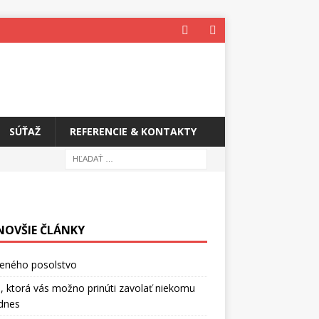
SÚŤAŽ
REFERENCIE & KONTAKTY
NOVŠIE ČLÁNKY
ceného posolstvo
, ktorá vás možno prinúti zavolať niekomu
dnes