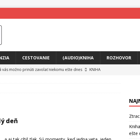
NZIA
CESTOVANIE
(AUDIO)KNIHA
ROZHOVOR
rá vás možno prinúti zavolať niekomu ešte dnes
KNIHA
ríbeh Anity Soul
HUDBA
tkovala rozchod
HUDBA
NAJ
íže cestou na Monte Mabu
HUDBA
a unikátny akustický koncert
HUDBA
Ztra
dý deň
 svet plný tajomstiev
FILM
Kniha
ešte 
o posolstvo
HUDBA
… a aj tak cítiš tlak. Sú momenty, keď jedna veta, jeden