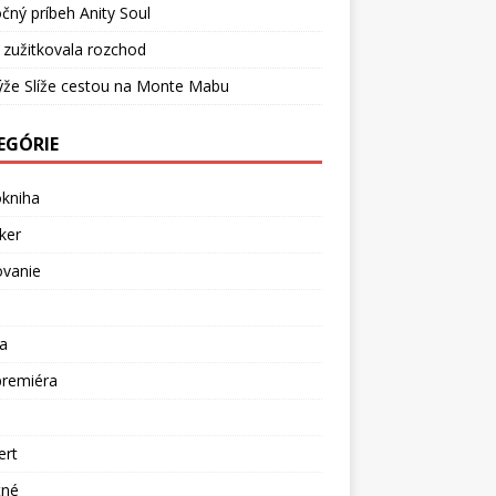
čný príbeh Anity Soul
 zužitkovala rozchod
ýže Slíže cestou na Monte Mabu
EGÓRIE
okniha
ker
ovanie
a
premiéra
a
ert
tné