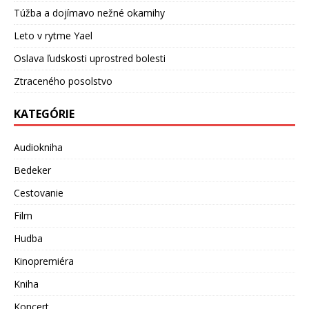
Túžba a dojímavo nežné okamihy
Leto v rytme Yael
Oslava ľudskosti uprostred bolesti
Ztraceného posolstvo
KATEGÓRIE
Audiokniha
Bedeker
Cestovanie
Film
Hudba
Kinopremiéra
Kniha
Koncert